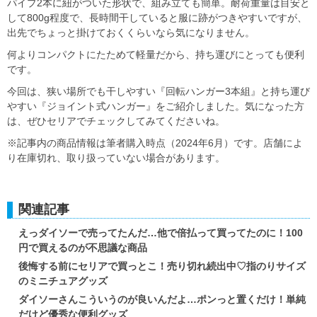
パイプ2本に紐がついた形状で、組み立ても簡単。耐荷重量は目安と
して800g程度で、長時間干していると服に跡がつきやすいですが、
出先でちょっと掛けておくくらいなら気になりません。
何よりコンパクトにたためて軽量だから、持ち運びにとっても便利
です。
今回は、狭い場所でも干しやすい『回転ハンガー3本組』と持ち運び
やすい『ジョイント式ハンガー』をご紹介しました。気になった方
は、ぜひセリアでチェックしてみてくださいね。
※記事内の商品情報は筆者購入時点（2024年6月）です。店舗によ
り在庫切れ、取り扱っていない場合があります。
関連記事
えっダイソーで売ってたんだ…他で倍払って買ってたのに！100
円で買えるのが不思議な商品
後悔する前にセリアで買っとこ！売り切れ続出中♡指のりサイズ
のミニチュアグッズ
ダイソーさんこういうのが良いんだよ…ポンっと置くだけ！単純
だけど優秀な便利グッズ