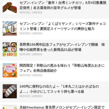
セブン-イレブン「激辛！台湾ミンチカツ」8月4日数量限
定発売｜名古屋発祥の旨辛グルメが登場
08月03日 11時30分
セブン‐イレブン「よくばりサンド」シリーズ新作チョコ
ミント登場｜夏限定スイーツサンドの爽快な魅力
08月06日 11時30分
長野県150周年記念フェアがセブン-イレブンで開催 味
噌や伝統野菜を使った新商品21品が登場
08月04日 11時30分
関西限定！和歌山の恵みを味わう『和歌山毎度おおきに
フェア』全商品徹底紹介
08月03日 11時30分
100均に便利なの出たよ～「1本丸ごとはかさばるの
よ…」小分けにしてスッキリ持ち運べる板
08月02日 11時00分
氷結®mottainai 富良野メロンがセブン‐イレブン限定で