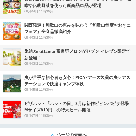
噌や伝統野菜を使った新商品21品が登場
08月04日 11時30分
関西限定！和歌山の恵みを味わう『和歌山毎度おおきに
フェア』全商品徹底紹介
08月03日 11時30分
氷結®mottainai 富良野メロンがセブン‐イレブン限定で
新登場！
08月03日 11時30分
虫が苦手な初心者も安心！PICA×アース製薬の虫ケアス
テーションで快適キャンプ体験
08月05日 11時30分
ピザハット「ハットの日」8月は新作ビビンバピザ登場！
Mサイズ810円～の特大セール開催
08月07日 11時30分
ページの先頭へ