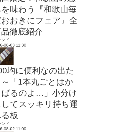
みを味わう『和歌山毎
度おおきにフェア』全
商品徹底紹介
レンド
6-08-03 11:30
100均に便利なの出た
よ～「1本丸ごとはか
さばるのよ…」小分け
にしてスッキリ持ち運
べる板
レンド
6-08-02 11:00