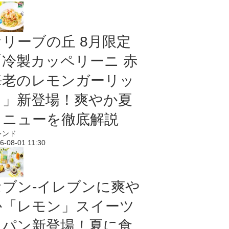
オリーブの丘 8月限定
「冷製カッペリーニ 赤
海老のレモンガーリッ
ク」新登場！爽やか夏
メニューを徹底解説
レンド
6-08-01 11:30
セブン‐イレブンに爽や
か「レモン」スイーツ
＆パン新登場！夏に食