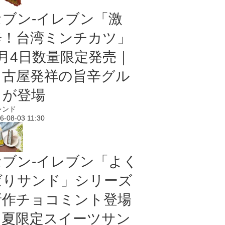
セブン-イレブン「激
辛！台湾ミンチカツ」
8月4日数量限定発売｜
名古屋発祥の旨辛グル
メが登場
レンド
6-08-03 11:30
セブン‐イレブン「よく
ばりサンド」シリーズ
新作チョコミント登場
｜夏限定スイーツサン