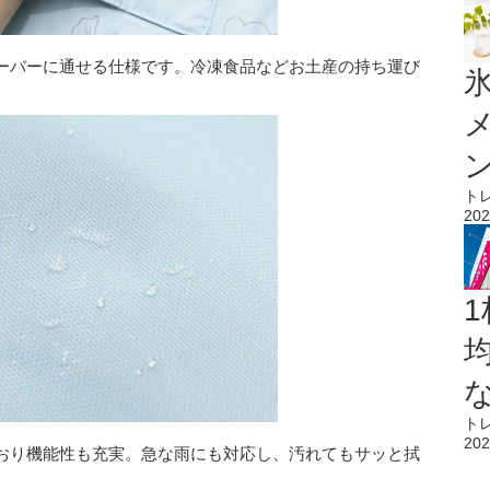
ーバーに通せる仕様です。冷凍食品などお土産の持ち運び
氷
ト
202
1
ト
202
おり機能性も充実。急な雨にも対応し、汚れてもサッと拭