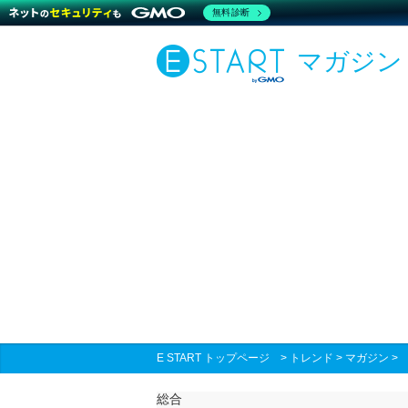
無料診断
マガジン
E START トップページ
>
トレンド
>
マガジン
総合