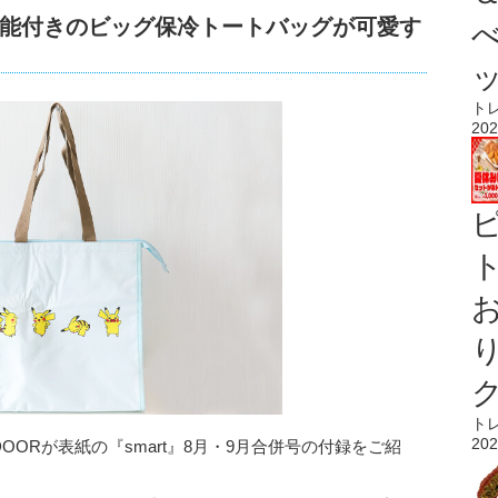
能付きのビッグ保冷トートバッグが可愛す
ト
202
ト
ト
202
OORが表紙の『smart』8月・9月合併号の付録をご紹