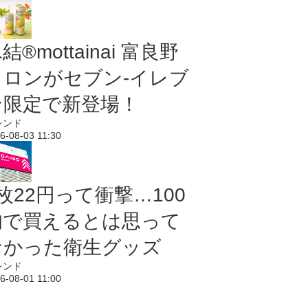
結®mottainai 富良野
メロンがセブン‐イレブ
ン限定で新登場！
レンド
6-08-03 11:30
枚22円って衝撃…100
均で買えるとは思って
なかった衛生グッズ
レンド
6-08-01 11:00