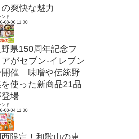
ドの爽快な魅力
レンド
6-08-06 11:30
長野県150周年記念フ
ェアがセブン-イレブン
で開催 味噌や伝統野
菜を使った新商品21品
が登場
レンド
6-08-04 11:30
関西限定！和歌山の恵