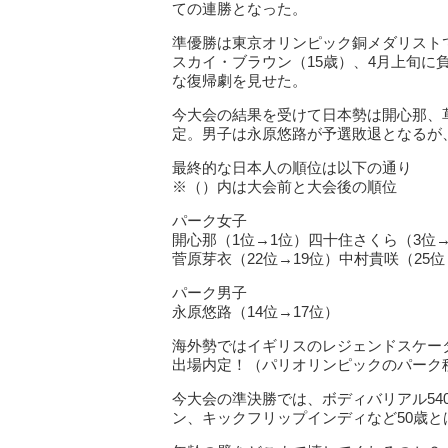
ての連勝となった。
準優勝は東京オリンピック銅メダリストで2
スカイ・ブラウン（15歳）、4月上旬に
な復帰劇を見せた。
今大会の結果を受けて日本勢は開心那、
定。男子は永原悠路が予選敗退となるが
最終的な日本人の順位は以下の通り
※（）内は大会前と大会後の順位
パーク女子
開心那（1位→1位）四十住さくら（3位
菅原芽衣（22位→19位）中村貴咲（25位
パーク男子
永原悠路（14位→17位）
海外勢ではイギリスのレジェンドスケー
出場内定！（パリオリンピックのパーク種
今大会の準決勝では、ボディバリアル54
ン、キックフリップインディなど50歳