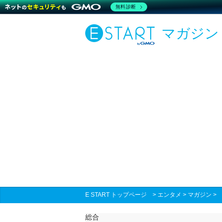
無料診断
マガジン
E START トップページ
>
エンタメ
>
マガジン
総合