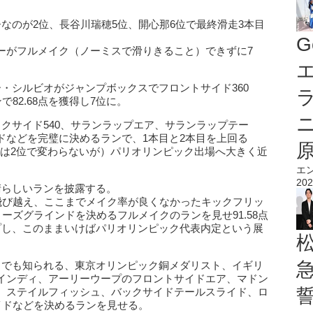
なのが2位、長谷川瑞穂5位、開心那6位で最終滑走3本目
G
ーがフルメイク（ノーミスで滑りきること）できずに7
エ
・シルビオがジャンプボックスでフロントサイド360
82.68点を獲得し7位に。
クサイド540、サランラップエア、サランラップテー
ドなどを完璧に決めるランで、1本目と2本目を上回る
順位は2位で変わらないが）パリオリンピック出場へ大きく近
エ
202
晴らしいランを披露する。
で飛び越え、ここまでメイク率が良くなかったキックフリッ
ーズグラインドを決めるフルメイクのランを見せ91.58点
プし、このままいけばパリオリンピック代表内定という展
とでも知られる、東京オリンピック銅メダリスト、イギリ
インディ、アーリーウープのフロントサイドエア、マドン
、ステイルフィッシュ、バックサイドテールスライド、ロ
イドなどを決めるランを見せる。