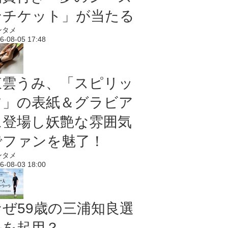
ンチケット」が当たる
ンタメ
6-08-05 17:48
東雲うみ、「スピリッ
ツ」の表紙＆グラビア
に登場し妖艶な雰囲気
でファンを魅了！
ンタメ
6-08-03 18:00
なぜ59歳の三浦知良選
手を起用？