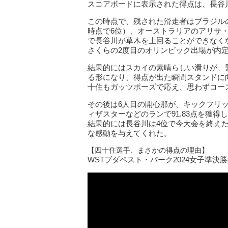
スコアボードに表示された得点は、長谷川の得
この時点で、残された滑走者はブラジル
時点で6位）、オーストラリアのアリサ
で長谷川が草木を上回ることができなく
さくらの2度目のオリンピック出場が内
結果的にはスカイの素晴らしい滑りが、
る形になり、得点が出た瞬間スタンドに
十住もガッツポーズで応え、思わずコー
その後は6人目の開心那が、キックフリ
ィザスターなどのランで91.83点を獲得し、
結果的には長谷川は4位で今大会を終え
な感動を与えてくれた。
【四十住選手、まさかの得点の理由】
WSTブダペスト・パーク2024女子準決