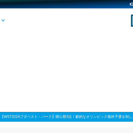
>
【WST2024ブダペスト・パーク】開心那3位！劇的なオリンピック最終予選を制