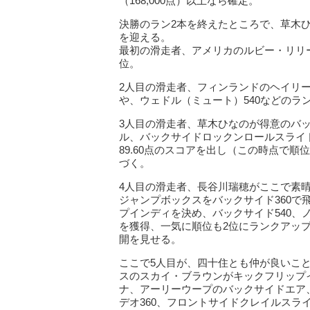
（168,000点）以上なら確定。
決勝のラン2本を終えたところで、草木ひ
を迎える。
最初の滑走者、アメリカのルビー・リリ
位。
2人目の滑走者、フィンランドのヘイリー
や、ウェドル（ミュート）540などのランで
3人目の滑走者、草木ひなのが得意のバッ
ル、バックサイドロックンロールスライ
89.60点のスコアを出し（この時点で
づく。
4人目の滑走者、長谷川瑞穂がここで素
ジャンプボックスをバックサイド360
プインディを決め、バックサイド540、ノ
を獲得、一気に順位も2位にランクアッ
開を見せる。
ここで5人目が、四十住とも仲が良いこ
スのスカイ・ブラウンがキックフリップ
ナ、アーリーウープのバックサイドエア
デオ360、フロントサイドクレイルスラ