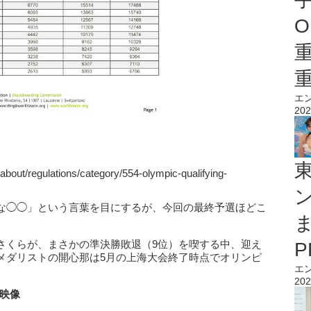
O
エ
202
about/regulations/category/554-olympic-qualifying-
な◯◯」という言葉を目にするが、今回の最終予選ほどこ
。
さくらが、まさかの準決勝敗退（9位）を喫する中、迎え
メダリストの開心那は5月の上海大会終了時点でオリンピ
エ
202
の映像