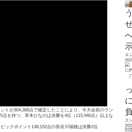
エ
202
トが304,388点で確定したことにより、今大会前のラン
75点を持つ、草木ひなのは決勝を4位（115,940点）以上な
エ
202
ックポイント138,152点の長谷川瑞穂は決勝2位