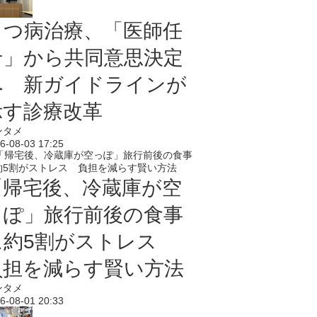
うつ病治療、「医師任
せ」から共同意思決定
へ 新ガイドラインが
示す診療改革
ンタメ
6-08-03 17:25
「帰宅後、冷蔵庫が空
っぽ」旅行前後の食事
に約5割がストレス
負担を減らす賢い方法
ンタメ
6-08-01 20:33