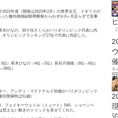
022年度（開催は2023年2月）の世界女王、イギリスの
負った膝内側側副靱帯断裂からわずか3ヶ月足らずで見事
「
草木ひなの、四十住さくらがパリオリンピック代表に内
、オリンピックランキング17位で代表に内定した。
→3位）草木ひなの（4位→5位）長谷川瑞穂（9位→6位）
→28位）
エ
202
ター、アンディ・マクドナルド50歳がパリオリンピック
2
目開催時は51歳）
0、フェイキーウェドル（ミュート）540、ショーンペ
とは思えない動きのトリックを見せてくれた。