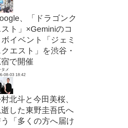
oogle、「ドラゴンク
スト」×Geminiのコ
ラボイベント「ジェミ
ニクエスト」を渋谷・
原宿で開催
ンタメ
6-08-03 18:42
松村北斗と今田美桜、
急逝した東野圭吾氏へ
誓う「多くの方へ届け