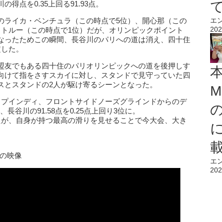
点を0.35上回る91.93点。
エ
のライカ・ベンチュラ（この時点で5位）、開心那（この
202
・トルー（この時点で1位）だが、オリンピックポイント
なったためこの瞬間、長谷川のパリへの道は消え、四十住
定した。
盟友でもある四十住のパリオリンピックへの道を後押しす
向けて指をさすスカイに対し、スタンドで見守っていた四
スとスタンドの2人が駆け寄るシーンとなった。
M
ップインディ、フロントサイドノーズグラインドからのデ
長谷川の91.58点を0.25点上回り3位に。
たが、自身が持つ最高の滑りを見せることで今大会、大き
勝の映像
エ
202