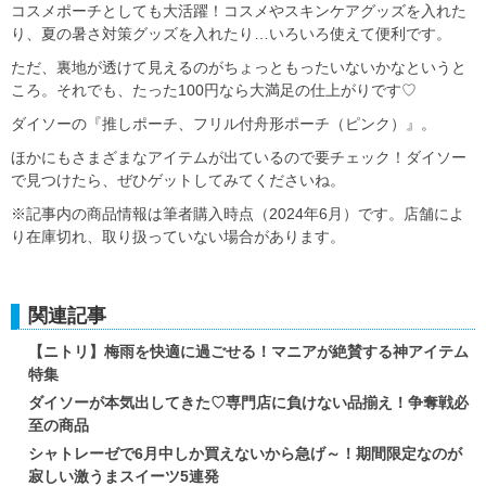
コスメポーチとしても大活躍！コスメやスキンケアグッズを入れた
り、夏の暑さ対策グッズを入れたり…いろいろ使えて便利です。
ただ、裏地が透けて見えるのがちょっともったいないかなというと
ころ。それでも、たった100円なら大満足の仕上がりです♡
ダイソーの『推しポーチ、フリル付舟形ポーチ（ピンク）』。
ほかにもさまざまなアイテムが出ているので要チェック！ダイソー
で見つけたら、ぜひゲットしてみてくださいね。
※記事内の商品情報は筆者購入時点（2024年6月）です。店舗によ
り在庫切れ、取り扱っていない場合があります。
関連記事
【ニトリ】梅雨を快適に過ごせる！マニアが絶賛する神アイテム
特集
ダイソーが本気出してきた♡専門店に負けない品揃え！争奪戦必
至の商品
シャトレーゼで6月中しか買えないから急げ～！期間限定なのが
寂しい激うまスイーツ5連発