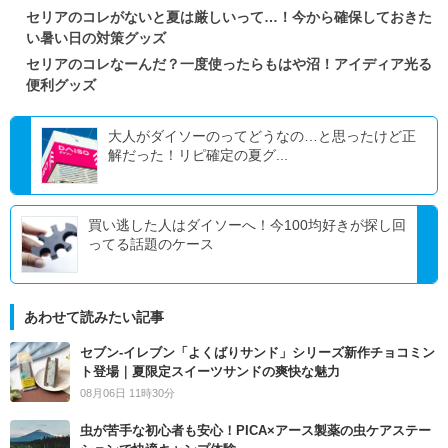
セリアのコレがないと夏は厳しいって…！今から確保しておきた
い暑い日の対策グッズ
セリアのコレなーんだ？一度使ったらもはや沼！アイディア光る
便利グッズ
大人がダイソーのってどうなの…と思ったけど正
解だった！リピ確定の夏グ...
買い逃した人はダイソーへ！今100均好きが探し回
ってる話題のケース
あわせて読みたい記事
セブン‐イレブン「よくばりサンド」シリーズ新作チョコミン
ト登場｜夏限定スイーツサンドの爽快な魅力
08月06日 11時30分
虫が苦手な初心者も安心！PICA×アース製薬の虫ケアステー