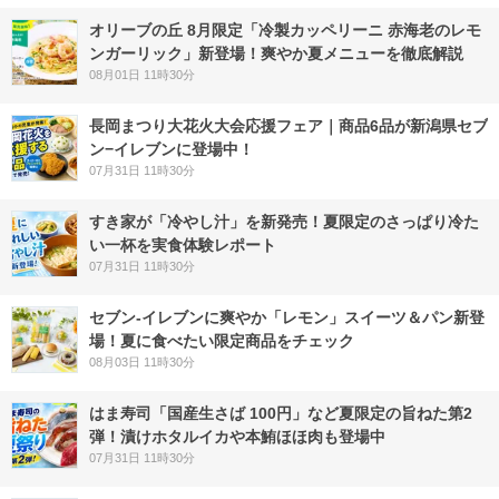
オリーブの丘 8月限定「冷製カッペリーニ 赤海老のレモ
ンガーリック」新登場！爽やか夏メニューを徹底解説
08月01日 11時30分
長岡まつり大花火大会応援フェア｜商品6品が新潟県セブ
ン−イレブンに登場中！
07月31日 11時30分
すき家が「冷やし汁」を新発売！夏限定のさっぱり冷た
い一杯を実食体験レポート
07月31日 11時30分
セブン‐イレブンに爽やか「レモン」スイーツ＆パン新登
場！夏に食べたい限定商品をチェック
08月03日 11時30分
はま寿司「国産生さば 100円」など夏限定の旨ねた第2
弾！漬けホタルイカや本鮪ほほ肉も登場中
07月31日 11時30分