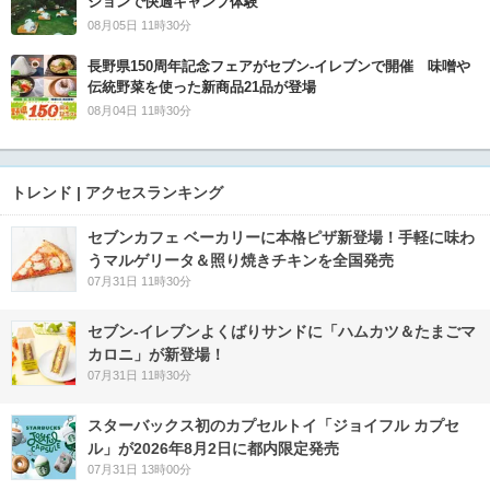
ションで快適キャンプ体験
08月05日 11時30分
長野県150周年記念フェアがセブン-イレブンで開催 味噌や
伝統野菜を使った新商品21品が登場
08月04日 11時30分
トレンド | アクセスランキング
セブンカフェ ベーカリーに本格ピザ新登場！手軽に味わ
うマルゲリータ＆照り焼きチキンを全国発売
07月31日 11時30分
セブン‐イレブンよくばりサンドに「ハムカツ＆たまごマ
カロニ」が新登場！
07月31日 11時30分
スターバックス初のカプセルトイ「ジョイフル カプセ
ル」が2026年8月2日に都内限定発売
07月31日 13時00分