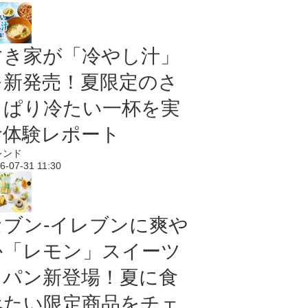
すき家が「冷やし汁」
を新発売！夏限定のさ
っぱり冷たい一杯を実
食体験レポート
レンド
6-07-31 11:30
セブン‐イレブンに爽や
か「レモン」スイーツ
＆パン新登場！夏に食
べたい限定商品をチェ