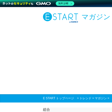
無料診断
マガジン
E START トップページ
>
トレンド
>
マガジン
総合