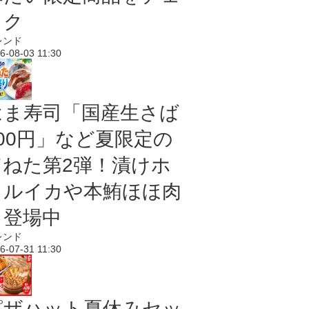
ック
レンド
6-08-03 11:30
はま寿司「国産生さば
100円」など夏限定の
旨ねた第2弾！漬けホ
タルイカや本鮪ほほ肉
も登場中
レンド
6-07-31 11:30
ピザハット夏休みセッ