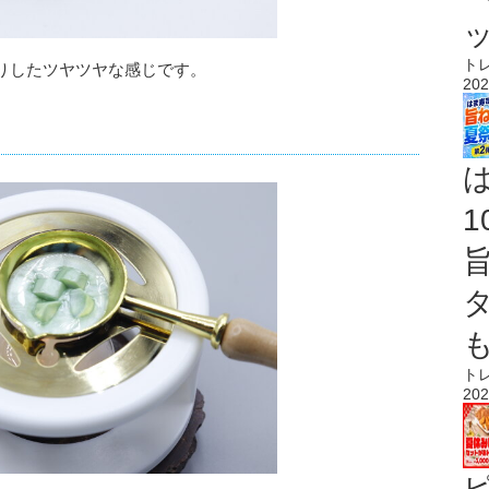
ト
りしたツヤツヤな感じです。
202
ト
202