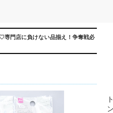
♡専門店に負けない品揃え！争奪戦必
ト