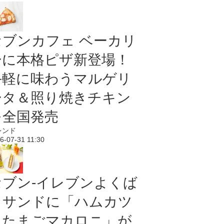
セブンカフェ ベーカリ
ーに本格ピザ新登場！
手軽に味わうマルゲリ
ータ＆照り焼きチキン
を全国発売
レンド
6-07-31 11:30
セブン‐イレブンよくば
りサンドに「ハムカツ
＆たまごマカロニ」が