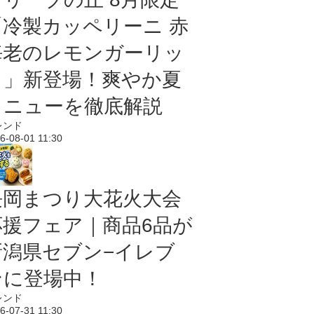
「冷製カッペリーニ 赤
海老のレモンガーリッ
ク」新登場！爽やか夏
メニューを徹底解説
レンド
6-08-01 11:30
長岡まつり大花火大会
応援フェア｜商品6品が
新潟県セブン−イレブ
ンに登場中！
レンド
6-07-31 11:30