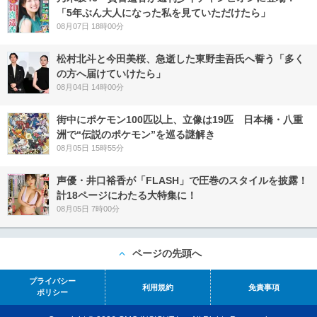
「5年ぶん大人になった私を見ていただけたら」
08月07日 18時00分
松村北斗と今田美桜、急逝した東野圭吾氏へ誓う「多く
の方へ届けていけたら」
08月04日 14時00分
街中にポケモン100匹以上、立像は19匹 日本橋・八重
洲で“伝説のポケモン”を巡る謎解き
08月05日 15時55分
声優・井口裕香が「FLASH」で圧巻のスタイルを披露！
計18ページにわたる大特集に！
08月05日 7時00分
ページの先頭へ
プライバシー
利用規約
免責事項
ポリシー