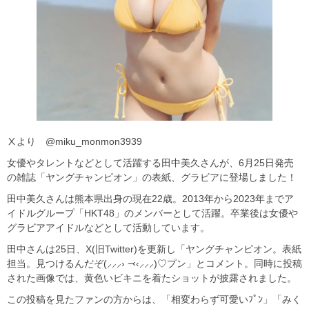
Ⅹより @miku_monmon3939
女優やタレントなどとして活躍する田中美久さんが、6月25日発売
の雑誌「ヤングチャンピオン」の表紙、グラビアに登場しました！
田中美久さんは熊本県出身の現在22歳。2013年から2023年までア
イドルグループ「HKT48」のメンバーとして活躍。卒業後は女優や
グラビアアイドルなどとして活動しています。
田中さんは25日、X(旧Twitter)を更新し「ヤングチャンピオン。表紙
担当。見つけるんだぞ(⸝⸝⸝› ⤙‹⸝⸝⸝)♡プン」とコメント。同時に投稿
された画像では、黄色いビキニを着たショットが披露されました。
この投稿を見たファンの方からは、「相変わらず可愛いﾌﾟﾝ」「みく