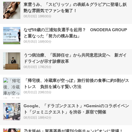
東雲うみ、「スピリッツ」の表紙＆グラビアに登場し妖
艶な雰囲気でファンを魅了！
08月03日 18時00分
なぜ59歳の三浦知良選手を起用？ ONODERA GROUP
と重なった「努力の積み重ね」
08月05日 16時00分
うつ病治療、「医師任せ」から共同意思決定へ 新ガイ
ドラインが示す診療改革
08月03日 17時25分
「帰宅後、冷蔵庫が空っぽ」旅行前後の食事に約5割がス
トレス 負担を減らす賢い方法
08月01日 20時33分
Google、「ドラゴンクエスト」×Geminiのコラボイベン
ト「ジェミニクエスト」を渋谷・原宿で開催
08月03日 18時42分
乃木坂46・賀喜遥香が週刊少年チャンピオンに登場！