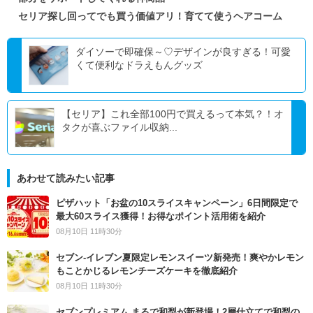
セリア探し回ってでも買う価値アリ！育てて使うヘアコーム
ダイソーで即確保～♡デザインが良すぎる！可愛
くて便利なドラえもんグッズ
【セリア】これ全部100円で買えるって本気？！オ
タクが喜ぶファイル収納...
あわせて読みたい記事
ピザハット「お盆の10スライスキャンペーン」6日間限定で
最大60スライス獲得！お得なポイント活用術を紹介
08月10日 11時30分
セブン‐イレブン夏限定レモンスイーツ新発売！爽やかレモン
もことかじるレモンチーズケーキを徹底紹介
08月10日 11時30分
セブンプレミアム まるで和梨が新登場！2層仕立てで和梨の