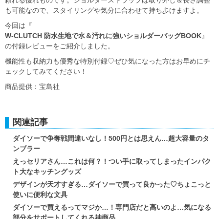
も可能なので、スタイリングや気分に合わせて持ち歩けますよ。
今回は『
W-CLUTCH 防水生地で水＆汚れに強いショルダーバッグBOOK
』
の付録レビューをご紹介しました。
機能性も収納力も優秀な特別付録♡ぜひ気になった方はお早めにチ
ェックしてみてください！
商品提供：宝島社
関連記事
ダイソーで争奪戦間違いなし！500円とは思えん…超大容量のタ
ンブラー
えっセリアさん…これは何？！つい手に取ってしまったインパク
ト大なキッチングッズ
デザインが天才すぎる…ダイソーで買って良かった♡ちょこっと
使いに便利な文具
ダイソーで買えるってマジか…！専門店だと高いのよ…気になる
部分をサポートしてくれる神商品