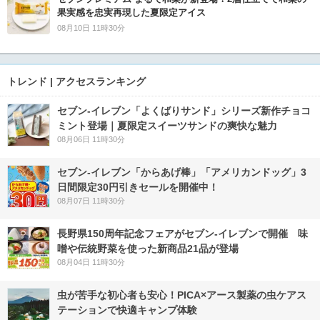
果実感を忠実再現した夏限定アイス
08月10日 11時30分
トレンド | アクセスランキング
セブン‐イレブン「よくばりサンド」シリーズ新作チョコ
ミント登場｜夏限定スイーツサンドの爽快な魅力
08月06日 11時30分
セブン‐イレブン「からあげ棒」「アメリカンドッグ」3
日間限定30円引きセールを開催中！
08月07日 11時30分
長野県150周年記念フェアがセブン-イレブンで開催 味
噌や伝統野菜を使った新商品21品が登場
08月04日 11時30分
虫が苦手な初心者も安心！PICA×アース製薬の虫ケアス
テーションで快適キャンプ体験