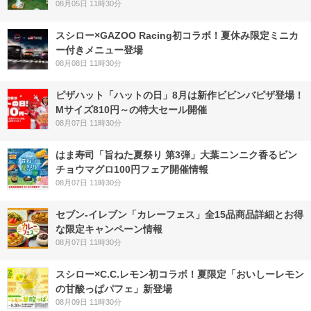
08月05日 11時30分
スシロー×GAZOO Racing初コラボ！夏休み限定ミニカ
ー付きメニュー登場
08月08日 11時30分
ピザハット「ハットの日」8月は新作ビビンバピザ登場！
Mサイズ810円～の特大セール開催
08月07日 11時30分
はま寿司「旨ねた夏祭り 第3弾」大葉ニンニク香るビン
チョウマグロ100円フェア開催情報
08月07日 11時30分
セブン‐イレブン「カレーフェス」全15品商品詳細とお得
な限定キャンペーン情報
08月07日 11時30分
スシロー×C.C.レモン初コラボ！夏限定「おいしーレモン
の甘酸っぱパフェ」新登場
08月09日 11時30分