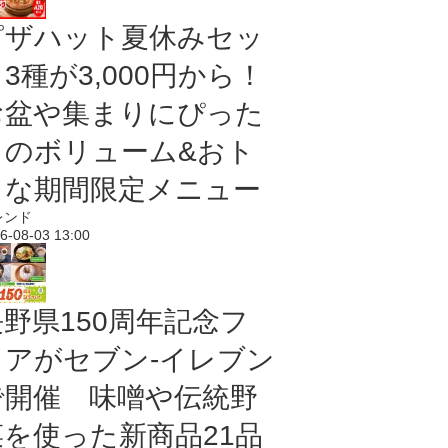
ピザハット夏休みセッ
3種が3,000円から！
お盆や集まりにぴった
りのボリューム&おト
クな期間限定メニュー
レンド
6-08-03 13:00
長野県150周年記念フ
ェアがセブン-イレブン
で開催 味噌や伝統野
菜を使った新商品21品