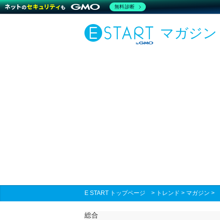
無料診断
マガジン
E START トップページ
>
トレンド
>
マガジン
総合