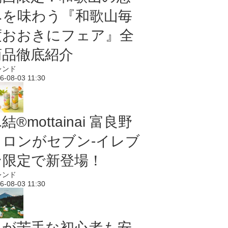
みを味わう『和歌山毎
度おおきにフェア』全
商品徹底紹介
レンド
6-08-03 11:30
結®mottainai 富良野
メロンがセブン‐イレブ
ン限定で新登場！
レンド
6-08-03 11:30
虫が苦手な初心者も安