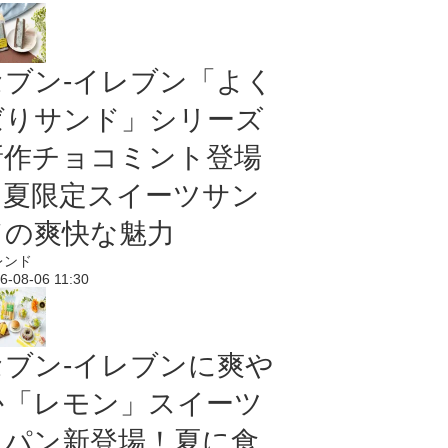
セブン‐イレブン「よく
ばりサンド」シリーズ
新作チョコミント登場
｜夏限定スイーツサン
ドの爽快な魅力
レンド
6-08-06 11:30
セブン‐イレブンに爽や
か「レモン」スイーツ
＆パン新登場！夏に食