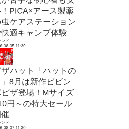
！PICA×アース製薬
の虫ケアステーション
で快適キャンプ体験
レンド
6-08-05 11:30
ピザハット「ハットの
日」8月は新作ビビン
バピザ登場！Mサイズ
810円～の特大セール
開催
レンド
6-08-07 11:30