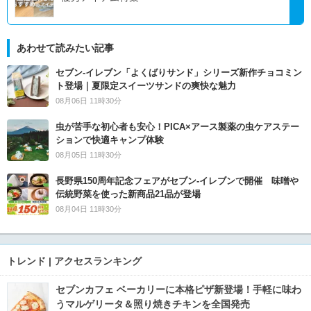
あわせて読みたい記事
セブン‐イレブン「よくばりサンド」シリーズ新作チョコミン
ト登場｜夏限定スイーツサンドの爽快な魅力
08月06日 11時30分
虫が苦手な初心者も安心！PICA×アース製薬の虫ケアステー
ションで快適キャンプ体験
08月05日 11時30分
長野県150周年記念フェアがセブン-イレブンで開催 味噌や
伝統野菜を使った新商品21品が登場
08月04日 11時30分
トレンド | アクセスランキング
セブンカフェ ベーカリーに本格ピザ新登場！手軽に味わ
うマルゲリータ＆照り焼きチキンを全国発売