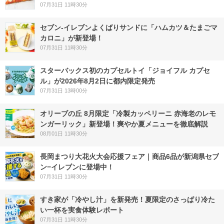
07月31日 11時30分
セブン‐イレブンよくばりサンドに「ハムカツ＆たまごマ
カロニ」が新登場！
07月31日 11時30分
スターバックス初のカプセルトイ「ジョイフル カプセ
ル」が2026年8月2日に都内限定発売
07月31日 13時00分
オリーブの丘 8月限定「冷製カッペリーニ 赤海老のレモ
ンガーリック」新登場！爽やか夏メニューを徹底解説
08月01日 11時30分
長岡まつり大花火大会応援フェア｜商品6品が新潟県セブ
ン−イレブンに登場中！
07月31日 11時30分
すき家が「冷やし汁」を新発売！夏限定のさっぱり冷た
い一杯を実食体験レポート
07月31日 11時30分