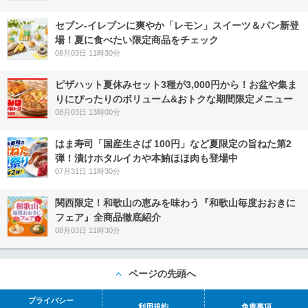
セブン‐イレブンに爽やか「レモン」スイーツ＆パン新登
場！夏に食べたい限定商品をチェック
08月03日 11時30分
ピザハット夏休みセット3種が3,000円から！お盆や集ま
りにぴったりのボリューム&おトクな期間限定メニュー
08月03日 13時00分
はま寿司「国産生さば 100円」など夏限定の旨ねた第2
弾！漬けホタルイカや本鮪ほほ肉も登場中
07月31日 11時30分
関西限定！和歌山の恵みを味わう『和歌山毎度おおきに
フェア』全商品徹底紹介
08月03日 11時30分
ページの先頭へ
プライバシー
利用規約
免責事項