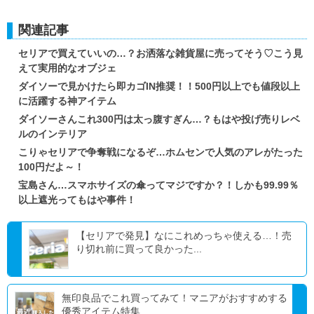
関連記事
セリアで買えていいの…？お洒落な雑貨屋に売ってそう♡こう見
えて実用的なオブジェ
ダイソーで見かけたら即カゴIN推奨！！500円以上でも値段以上
に活躍する神アイテム
ダイソーさんこれ300円は太っ腹すぎん…？もはや投げ売りレベ
ルのインテリア
こりゃセリアで争奪戦になるぞ…ホムセンで人気のアレがたった
100円だよ～！
宝島さん…スマホサイズの傘ってマジですか？！しかも99.99％
以上遮光ってもはや事件！
【セリアで発見】なにこれめっちゃ使える…！売
り切れ前に買って良かった...
無印良品でこれ買ってみて！マニアがおすすめする
優秀アイテム特集