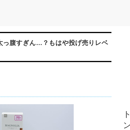
は太っ腹すぎん…？もはや投げ売りレベ
ト