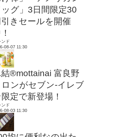
ドッグ」3日間限定30
円引きセールを開催
中！
レンド
6-08-07 11:30
結®mottainai 富良野
メロンがセブン‐イレブ
ン限定で新登場！
レンド
6-08-03 11:30
100均に便利なの出た