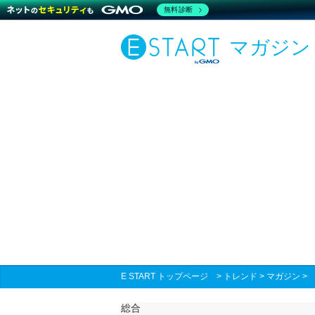
無料診断
マガジン
E START トップページ
>
トレンド
>
マガジン
総合