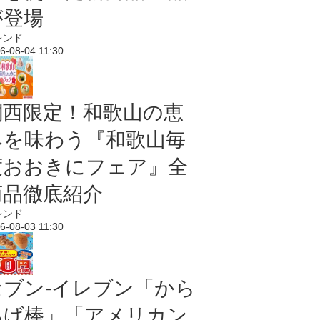
が登場
レンド
6-08-04 11:30
関西限定！和歌山の恵
みを味わう『和歌山毎
度おおきにフェア』全
商品徹底紹介
レンド
6-08-03 11:30
セブン‐イレブン「から
あげ棒」「アメリカン