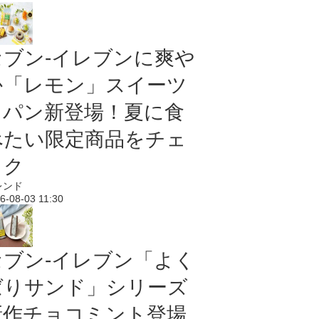
セブン‐イレブンに爽や
か「レモン」スイーツ
＆パン新登場！夏に食
べたい限定商品をチェ
ック
レンド
6-08-03 11:30
セブン‐イレブン「よく
ばりサンド」シリーズ
新作チョコミント登場