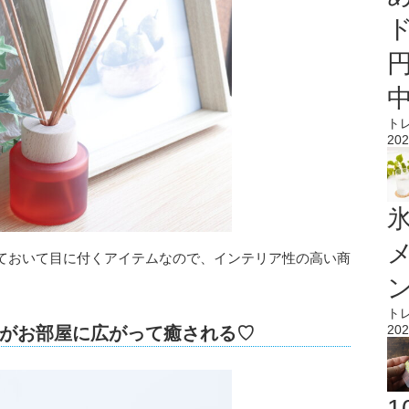
ト
202
氷
ておいて目に付くアイテムなので、インテリア性の高い商
ト
202
がお部屋に広がって癒される♡