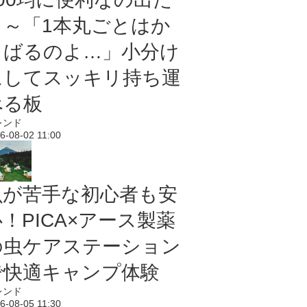
よ～「1本丸ごとはか
さばるのよ…」小分け
にしてスッキリ持ち運
べる板
レンド
6-08-02 11:00
虫が苦手な初心者も安
！PICA×アース製薬
の虫ケアステーション
で快適キャンプ体験
レンド
6-08-05 11:30