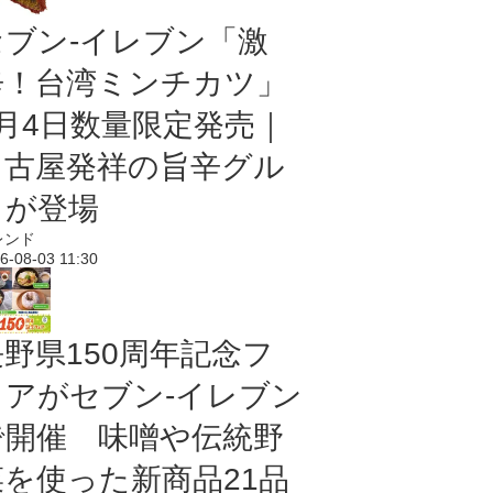
セブン-イレブン「激
辛！台湾ミンチカツ」
8月4日数量限定発売｜
名古屋発祥の旨辛グル
メが登場
レンド
6-08-03 11:30
長野県150周年記念フ
ェアがセブン-イレブン
で開催 味噌や伝統野
菜を使った新商品21品