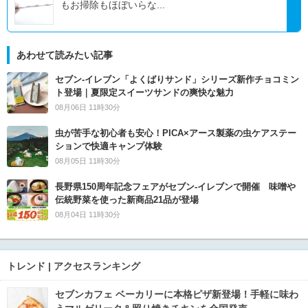
もお掃除もほぼいらな...
あわせて読みたい記事
セブン‐イレブン「よくばりサンド」シリーズ新作チョコミン
ト登場｜夏限定スイーツサンドの爽快な魅力
08月06日 11時30分
虫が苦手な初心者も安心！PICA×アース製薬の虫ケアステー
ションで快適キャンプ体験
08月05日 11時30分
長野県150周年記念フェアがセブン-イレブンで開催 味噌や
伝統野菜を使った新商品21品が登場
08月04日 11時30分
トレンド | アクセスランキング
セブンカフェ ベーカリーに本格ピザ新登場！手軽に味わ