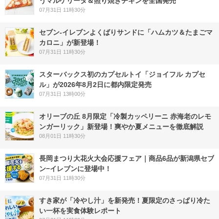
うマルゲリータ＆照り焼きチキンを全国発売
07月31日 11時30分
セブン‐イレブンよくばりサンドに「ハムカツ＆たまごマ
カロニ」が新登場！
07月31日 11時30分
スターバックス初のカプセルトイ「ジョイフル カプセ
ル」が2026年8月2日に都内限定発売
07月31日 13時00分
オリーブの丘 8月限定「冷製カッペリーニ 赤海老のレモ
ンガーリック」新登場！爽やか夏メニューを徹底解説
08月01日 11時30分
長岡まつり大花火大会応援フェア｜商品6品が新潟県セブ
ン−イレブンに登場中！
07月31日 11時30分
すき家が「冷やし汁」を新発売！夏限定のさっぱり冷た
い一杯を実食体験レポート