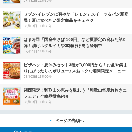
07月31日 11時30分
セブン‐イレブンに爽やか「レモン」スイーツ＆パン新登
場！夏に食べたい限定商品をチェック
08月03日 11時30分
はま寿司「国産生さば 100円」など夏限定の旨ねた第2
弾！漬けホタルイカや本鮪ほほ肉も登場中
07月31日 11時30分
ピザハット夏休みセット3種が3,000円から！お盆や集ま
りにぴったりのボリューム&おトクな期間限定メニュー
08月03日 13時00分
関西限定！和歌山の恵みを味わう『和歌山毎度おおきに
フェア』全商品徹底紹介
08月03日 11時30分
ページの先頭へ
プライバシー