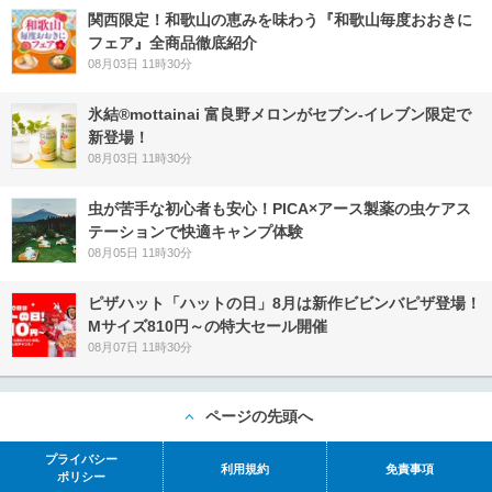
関西限定！和歌山の恵みを味わう『和歌山毎度おおきに
フェア』全商品徹底紹介
08月03日 11時30分
氷結®mottainai 富良野メロンがセブン‐イレブン限定で
新登場！
08月03日 11時30分
虫が苦手な初心者も安心！PICA×アース製薬の虫ケアス
テーションで快適キャンプ体験
08月05日 11時30分
ピザハット「ハットの日」8月は新作ビビンバピザ登場！
Mサイズ810円～の特大セール開催
08月07日 11時30分
ページの先頭へ
プライバシー
利用規約
免責事項
ポリシー