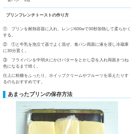
プリンフレンチトーストの作り方
① プリンを耐熱容器に入れ、レンジ600wで30秒加熱して柔らかく
する。
② ①と牛乳を泡立て器でよく混ぜ、食パン両面に液を浸し冷蔵庫
に30分置く。
③ フライパンを中弱火にかけバターをとかし②を入れ両面きつね
色になるまで焼く。
仕上に粉糖をふったり、ホイップクリームやフルーツを添えたりす
るのもおすすめです。
あまったプリンの保存方法