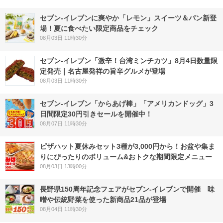
セブン‐イレブンに爽やか「レモン」スイーツ＆パン新登
場！夏に食べたい限定商品をチェック
08月03日 11時30分
セブン-イレブン「激辛！台湾ミンチカツ」8月4日数量限
定発売｜名古屋発祥の旨辛グルメが登場
08月03日 11時30分
セブン‐イレブン「からあげ棒」「アメリカンドッグ」3
日間限定30円引きセールを開催中！
08月07日 11時30分
ピザハット夏休みセット3種が3,000円から！お盆や集ま
りにぴったりのボリューム&おトクな期間限定メニュー
08月03日 13時00分
長野県150周年記念フェアがセブン-イレブンで開催 味
噌や伝統野菜を使った新商品21品が登場
08月04日 11時30分