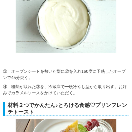
③ オーブンシートを敷いた型に②を入れ160度に予熱したオーブ
ンで45分焼く。
④ 粗熱が取れた③を、冷蔵庫で一晩冷やし型から取り出す。お好
みでカラメルソースをかけていただく。
材料２つでかんたん♪とろける食感♡プリンフレン
チトースト