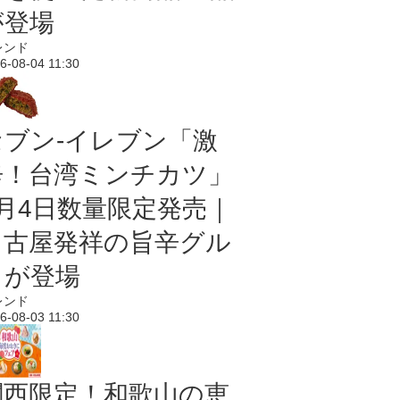
が登場
レンド
6-08-04 11:30
セブン-イレブン「激
辛！台湾ミンチカツ」
8月4日数量限定発売｜
名古屋発祥の旨辛グル
メが登場
レンド
6-08-03 11:30
関西限定！和歌山の恵