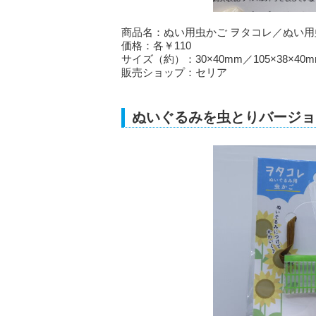
商品名：ぬい用虫かご ヲタコレ／ぬい用
価格：各￥110
サイズ（約）：30×40mm／105×38×40m
販売ショップ：セリア
ぬいぐるみを虫とりバージョ