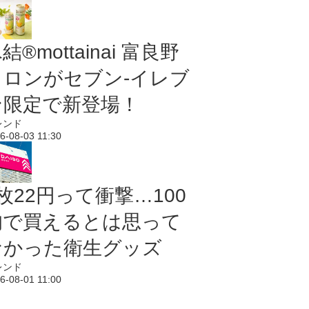
結®mottainai 富良野
メロンがセブン‐イレブ
ン限定で新登場！
レンド
6-08-03 11:30
枚22円って衝撃…100
均で買えるとは思って
なかった衛生グッズ
レンド
6-08-01 11:00