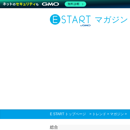
無料診断
マガジン
E START トップページ
>
トレンド
>
マガジン
総合