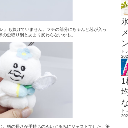
氷
コレ』も負けていません。フチの部分にちゃんと芯が入っ
際の虫取り網とあまり変わらないかも。
ト
202
1
ト
202
じ。柄の長さが手持ちのぬいぐるみにジャストでした。筆