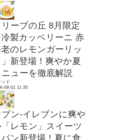
オリーブの丘 8月限定
「冷製カッペリーニ 赤
海老のレモンガーリッ
ク」新登場！爽やか夏
メニューを徹底解説
レンド
6-08-01 11:30
セブン‐イレブンに爽や
か「レモン」スイーツ
＆パン新登場！夏に食