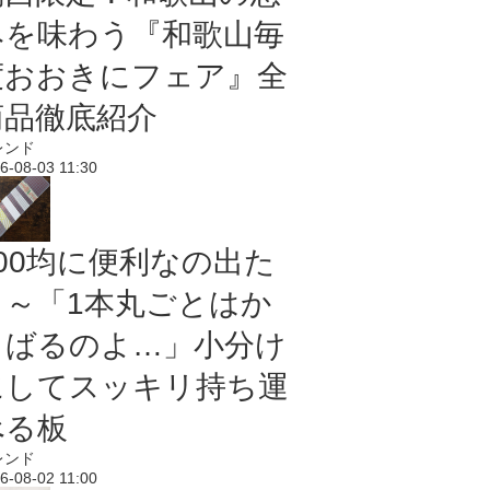
みを味わう『和歌山毎
度おおきにフェア』全
商品徹底紹介
レンド
6-08-03 11:30
100均に便利なの出た
よ～「1本丸ごとはか
さばるのよ…」小分け
にしてスッキリ持ち運
べる板
レンド
6-08-02 11:00