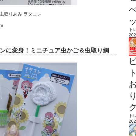
虫取りあみ ヲタコレ
m
ト
202
ンに変身！ミニチュア虫かご＆虫取り網
ト
ト
202