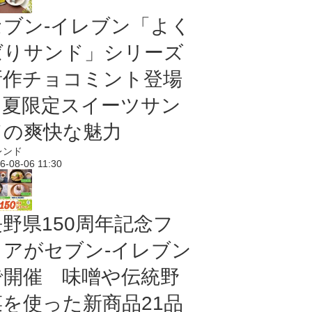
セブン‐イレブン「よく
ばりサンド」シリーズ
新作チョコミント登場
｜夏限定スイーツサン
ドの爽快な魅力
レンド
6-08-06 11:30
長野県150周年記念フ
ェアがセブン-イレブン
で開催 味噌や伝統野
菜を使った新商品21品