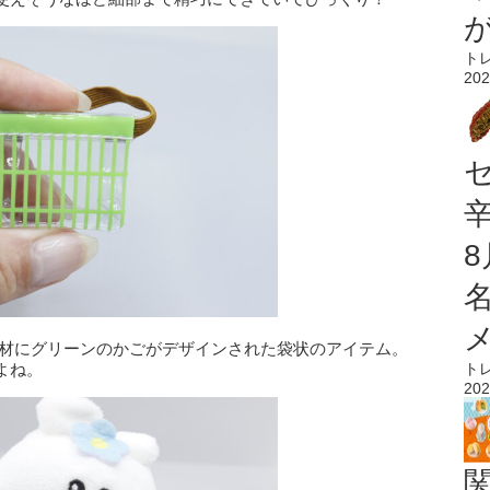
ト
202
素材にグリーンのかごがデザインされた袋状のアイテム。
ト
よね。
202