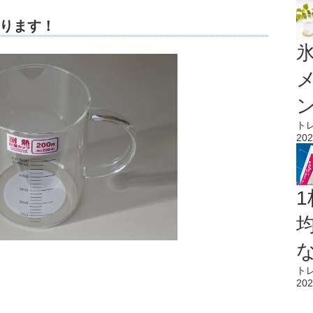
ります！
氷
ト
202
1
ト
202