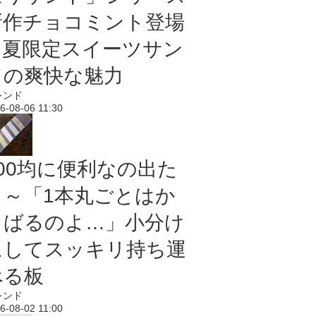
新作チョコミント登場
｜夏限定スイーツサン
ドの爽快な魅力
レンド
6-08-06 11:30
100均に便利なの出た
よ～「1本丸ごとはか
さばるのよ…」小分け
にしてスッキリ持ち運
べる板
レンド
6-08-02 11:00