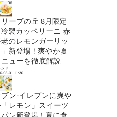
オリーブの丘 8月限定
「冷製カッペリーニ 赤
海老のレモンガーリッ
ク」新登場！爽やか夏
メニューを徹底解説
レンド
6-08-01 11:30
セブン‐イレブンに爽や
か「レモン」スイーツ
＆パン新登場！夏に食