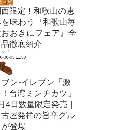
関西限定！和歌山の恵
みを味わう『和歌山毎
度おおきにフェア』全
商品徹底紹介
レンド
6-08-03 11:30
セブン-イレブン「激
辛！台湾ミンチカツ」
8月4日数量限定発売｜
名古屋発祥の旨辛グル
メが登場