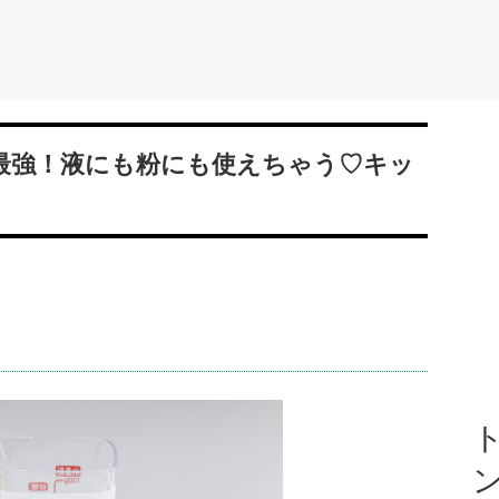
最強！液にも粉にも使えちゃう♡キッ
ト