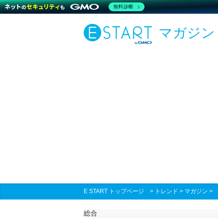
無料診断
マガジン
E START トップページ
>
トレンド
>
マガジン
総合