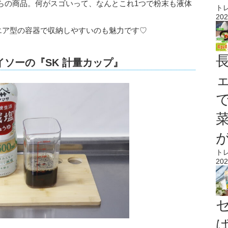
らの商品。何がスゴいって、なんとこれ1つで粉末も液体
ト
202
クエア型の容器で収納しやすいのも魅力です♡
ソーの『SK 計量カップ』
ト
202