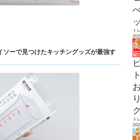
ト
202
イソーで見つけたキッチングッズが最強す
ト
ト
202