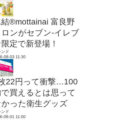
結®mottainai 富良野
メロンがセブン‐イレブ
ン限定で新登場！
レンド
6-08-03 11:30
枚22円って衝撃…100
均で買えるとは思って
なかった衛生グッズ
レンド
6-08-01 11:00