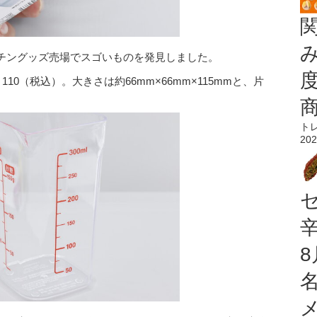
チングッズ売場でスゴいものを発見しました。
10（税込）。大きさは約66mm×66mm×115mmと、片
ト
202