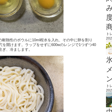
ト
202
の耐熱性のボウルに10ml程水を入れ、その中に卵を割り
を開けます。ラップをせずに600wのレンジで1つずつ40
注ぎ、冷まします。
氷
ト
202