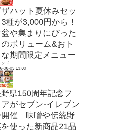
ピザハット夏休みセッ
3種が3,000円から！
お盆や集まりにぴった
りのボリューム&おト
クな期間限定メニュー
レンド
6-08-03 13:00
長野県150周年記念フ
ェアがセブン-イレブン
で開催 味噌や伝統野
菜を使った新商品21品