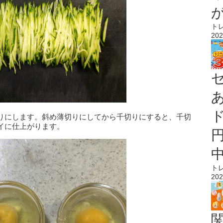
ト
202
りにします。斜め薄切りにしてから千切りにすると、千切
イに仕上がります。
ト
202