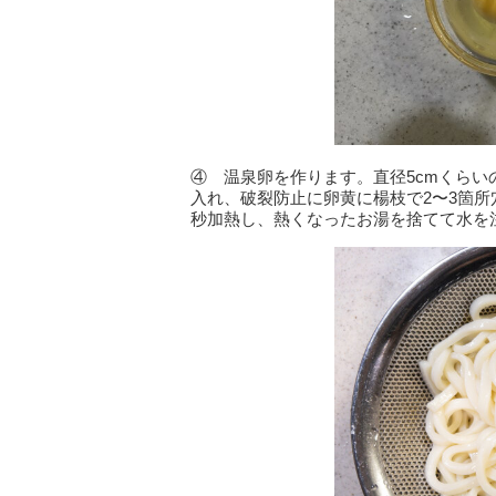
④ 温泉卵を作ります。直径5cmくらい
入れ、破裂防止に卵黄に楊枝で2〜3箇所穴
秒加熱し、熱くなったお湯を捨てて水を