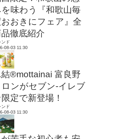
みを味わう『和歌山毎
度おおきにフェア』全
商品徹底紹介
レンド
6-08-03 11:30
結®mottainai 富良野
メロンがセブン‐イレブ
ン限定で新登場！
レンド
6-08-03 11:30
虫が苦手な初心者も安