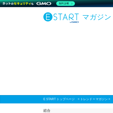
無料診断
マガジン
E START トップページ
>
トレンド
>
マガジン
総合