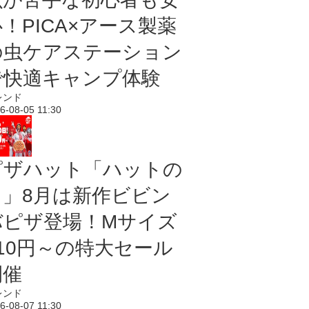
！PICA×アース製薬
の虫ケアステーション
で快適キャンプ体験
レンド
6-08-05 11:30
ピザハット「ハットの
日」8月は新作ビビン
バピザ登場！Mサイズ
810円～の特大セール
開催
レンド
6-08-07 11:30