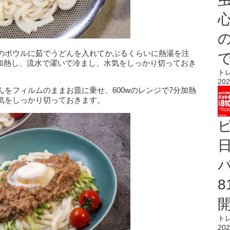
心
のボウルに茹でうどんを入れてかぶるくらいに熱湯を注
分加熱し、流水で濯いで冷まし、水気をしっかり切っておき
ト
202
をフィルムのままお皿に乗せ、600wのレンジで7分加熱
気をしっかり切っておきます。
ト
202