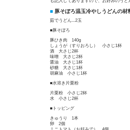
も記入してありますので、お好みのうど
豚そぼろ温玉冷やしうどんの材
茹でうどん...2玉
■豚そぼろ
豚ひき肉 140g
しょうが（すりおろし） 小さじ1杯
酒 大さじ2杯
味噌 大さじ2杯
醤油 大さじ1杯
砂糖 大さじ1杯
胡麻油 小さじ1杯
■水溶き片栗粉
片栗粉 小さじ2杯
水 小さじ2杯
■トッピング
きゅうり 1本
卵 2個
ミニトマト（お好みで） 4個