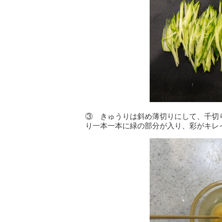
③ きゅうりは斜め薄切りにして、千切
り一本一本に緑の部分が入り、彩がキレ