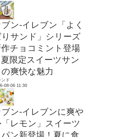
セブン‐イレブン「よく
ばりサンド」シリーズ
新作チョコミント登場
｜夏限定スイーツサン
ドの爽快な魅力
レンド
6-08-06 11:30
セブン‐イレブンに爽や
か「レモン」スイーツ
＆パン新登場！夏に食