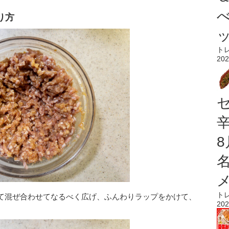
り方
ト
202
ト
て混ぜ合わせてなるべく広げ、ふんわりラップをかけて、
202