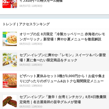
イズ810円～の特大セール開催
08月07日 11時30分
トレンド | アクセスランキング
オリーブの丘 8月限定「冷製カッペリーニ 赤海老のレモ
ンガーリック」新登場！爽やか夏メニューを徹底解説
08月01日 11時30分
セブン‐イレブンに爽やか「レモン」スイーツ＆パン新登
場！夏に食べたい限定商品をチェック
08月03日 11時30分
ピザハット夏休みセット3種が3,000円から！お盆や集ま
りにぴったりのボリューム&おトクな期間限定メニュー
08月03日 13時00分
セブン-イレブン「激辛！台湾ミンチカツ」8月4日数量限
定発売｜名古屋発祥の旨辛グルメが登場
08月03日 11時30分