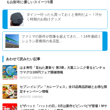
もお財布に優しいスイーツ5選
ダイソー行ったら買っておくと便利だよ～！汗か
く時期のお助けグッズ
ファミマの新作が想像を超えてきた…！14年連続ミ
シュラン星獲得の名店監...
あわせて読みたい記事
はま寿司「旨ねた夏祭り 第3弾」大葉ニンニク香るビンチョ
ウマグロ100円フェア開催情報
08月07日 11時30分
セブン‐イレブン「カレーフェス」全15品商品詳細とお得な限
定キャンペーン情報
08月07日 11時30分
ピザハット「ハットの日」8月は新作ビビンバピザ登場！Mサ