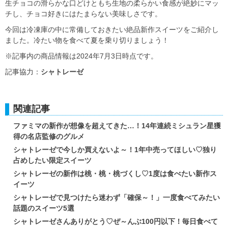
生チョコの滑らかな口どけともち生地の柔らかい食感が絶妙にマッ
チし、チョコ好きにはたまらない美味しさです。
今回は冷凍庫の中に常備しておきたい絶品新作スイーツをご紹介し
ました。冷たい物を食べて夏を乗り切りましょう！
※記事内の商品情報は2024年7月3日時点です。
記事協力：
シャトレーゼ
関連記事
ファミマの新作が想像を超えてきた…！14年連続ミシュラン星獲
得の名店監修のグルメ
シャトレーゼで今しか買えないよ～！1年中売ってほしい♡独り
占めしたい限定スイーツ
シャトレーゼの新作は桃・桃・桃づくし♡1度は食べたい新作ス
イーツ
シャトレーゼで見つけたら迷わず「確保～！」一度食べてみたい
話題のスイーツ5選
シャトレーゼさんありがとう♡ぜ～んぶ100円以下！毎日食べて