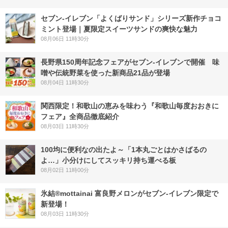
セブン‐イレブン「よくばりサンド」シリーズ新作チョコ
ミント登場｜夏限定スイーツサンドの爽快な魅力
08月06日 11時30分
長野県150周年記念フェアがセブン-イレブンで開催 味
噌や伝統野菜を使った新商品21品が登場
08月04日 11時30分
関西限定！和歌山の恵みを味わう『和歌山毎度おおきに
フェア』全商品徹底紹介
08月03日 11時30分
100均に便利なの出たよ～「1本丸ごとはかさばるの
よ…」小分けにしてスッキリ持ち運べる板
08月02日 11時00分
氷結®mottainai 富良野メロンがセブン‐イレブン限定で
新登場！
08月03日 11時30分