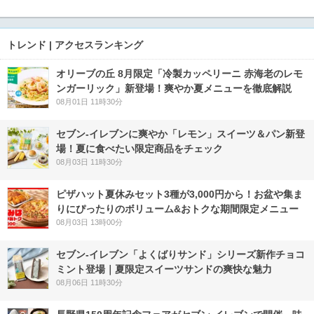
トレンド | アクセスランキング
オリーブの丘 8月限定「冷製カッペリーニ 赤海老のレモ
ンガーリック」新登場！爽やか夏メニューを徹底解説
08月01日 11時30分
セブン‐イレブンに爽やか「レモン」スイーツ＆パン新登
場！夏に食べたい限定商品をチェック
08月03日 11時30分
ピザハット夏休みセット3種が3,000円から！お盆や集ま
りにぴったりのボリューム&おトクな期間限定メニュー
08月03日 13時00分
セブン‐イレブン「よくばりサンド」シリーズ新作チョコ
ミント登場｜夏限定スイーツサンドの爽快な魅力
08月06日 11時30分