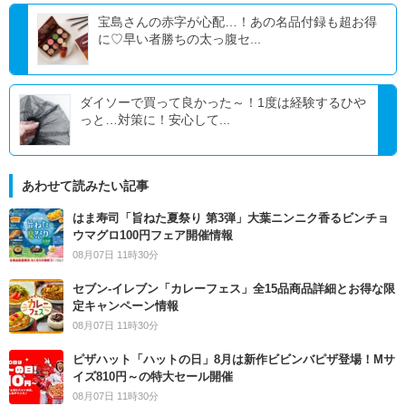
宝島さんの赤字が心配…！あの名品付録も超お得
に♡早い者勝ちの太っ腹セ...
ダイソーで買って良かった～！1度は経験するひや
っと…対策に！安心して...
あわせて読みたい記事
はま寿司「旨ねた夏祭り 第3弾」大葉ニンニク香るビンチョ
ウマグロ100円フェア開催情報
08月07日 11時30分
セブン‐イレブン「カレーフェス」全15品商品詳細とお得な限
定キャンペーン情報
08月07日 11時30分
ピザハット「ハットの日」8月は新作ビビンバピザ登場！Mサ
イズ810円～の特大セール開催
08月07日 11時30分