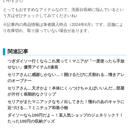
いやすさ◎
とってもおすすめなアイテムなので、洗面台収納に悩んでいるとい
う方はぜひチェックしてみてくださいね♪
※記事内の商品情報は筆者購入時点（2024年6月）です。店舗によ
り在庫切れ、取り扱っていない場合があります。
関連記事
つぎダイソー行くならこれ買って！マニアが「一度使ったら手放
せない」優秀アイテム5連発
セリアさんに感謝しかない…！開けるたびに爪割れる…憎きアレ
のオープナー
セリアさん…天才かよ！本体にくっつけちゃえばいいんだ…部屋
が片付く画期的なクリップ
セリアがまたマニアックなモノ出してきた！憧れのあのキャラに
近づける…？ミニチュア和装小物
ダイソーなら100円だよ～！某人気ショップのジェネリック？！
たった100円の収納グッズ