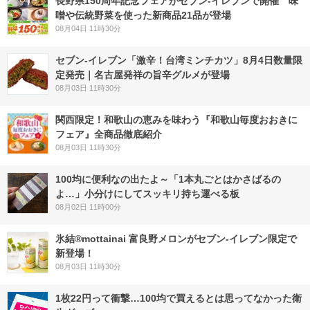
長野県150周年記念フェアがセブン-イレブンで開催 味
噌や伝統野菜を使った新商品21品が登場
08月04日 11時30分
セブン-イレブン「激辛！台湾ミンチカツ」8月4日数量限
定発売｜名古屋発祥の旨辛グルメが登場
08月03日 11時30分
関西限定！和歌山の恵みを味わう『和歌山毎度おおきに
フェア』全商品徹底紹介
08月03日 11時30分
100均に便利なの出たよ～「1本丸ごとはかさばるの
よ…」小分けにしてスッキリ持ち運べる板
08月02日 11時00分
氷結®mottainai 富良野メロンがセブン‐イレブン限定で
新登場！
08月03日 11時30分
1枚22円って衝撃…100均で買えるとは思ってなかった衛