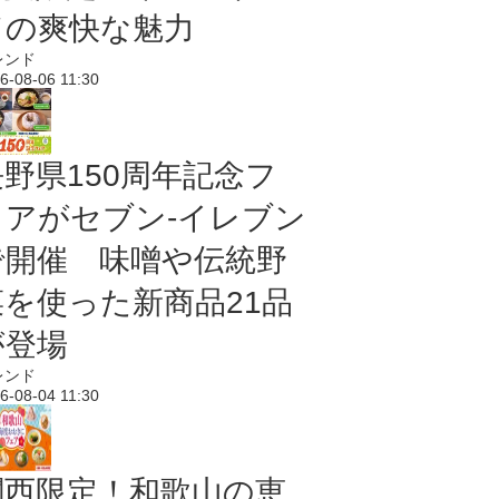
ドの爽快な魅力
レンド
6-08-06 11:30
長野県150周年記念フ
ェアがセブン-イレブン
で開催 味噌や伝統野
菜を使った新商品21品
が登場
レンド
6-08-04 11:30
関西限定！和歌山の恵