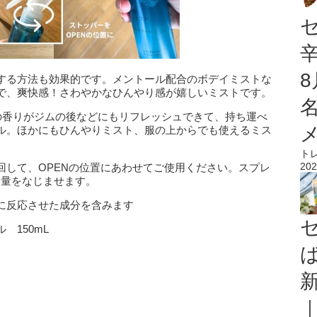
する方法も効果的です。メントール配合のボデイミストな
で、爽快感！さわやかなひんやり感が嬉しいミストです。
スの香りがジムの後などにもリフレッシュできて、持ち運べ
ル。ほかにもひんやりミスト、服の上からでも使えるミス
ト
202
回して、OPENの位置にあわせてご使用ください。スプレ
適量をなじませます。
に反応させた成分を含みます
150mL