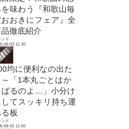
みを味わう『和歌山毎
度おおきにフェア』全
商品徹底紹介
レンド
6-08-03 11:30
100均に便利なの出た
よ～「1本丸ごとはか
さばるのよ…」小分け
にしてスッキリ持ち運
べる板
レンド
6-08-02 11:00