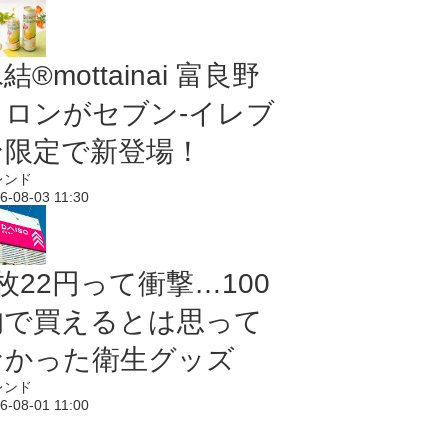
結®mottainai 富良野
メロンがセブン‐イレブ
ン限定で新登場！
レンド
6-08-03 11:30
枚22円って衝撃…100
均で買えるとは思って
なかった衛生グッズ
レンド
6-08-01 11:00