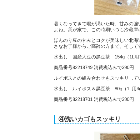
暑くなってきて喉が渇いた時、甘みの強
よね。我が家で、この時期いつも冷蔵庫
ほんのり豆の甘みとコクが美味しい北海
さなお子様からご高齢の方まで、そして
水出し 国産大豆の黒豆茶 154g（1L用7.
商品番号82218749 消費税込みで390円
ルイボスとの組み合わせもスッキリして
水出し ルイボス＆黒豆茶 80g（1L用4g
商品番号82218701 消費税込みで390円
④洗いカゴもスッキリ