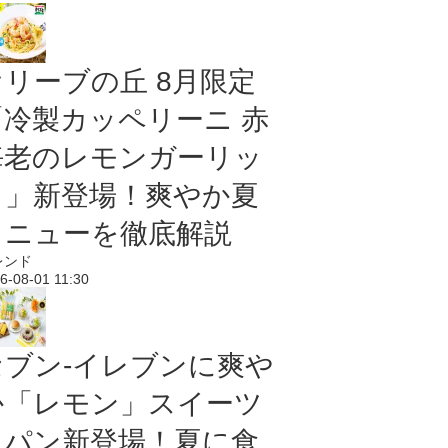
オリーブの丘 8月限定
「冷製カッペリーニ 赤
海老のレモンガーリッ
ク」新登場！爽やか夏
メニューを徹底解説
レンド
6-08-01 11:30
セブン‐イレブンに爽や
か「レモン」スイーツ
＆パン新登場！夏に食