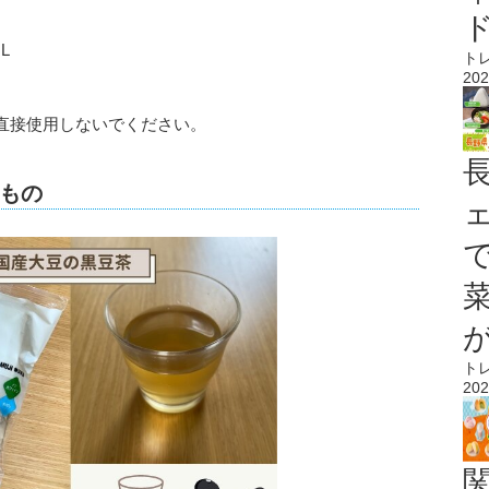
L
ト
202
直接使用しないでください。
もの
ト
202