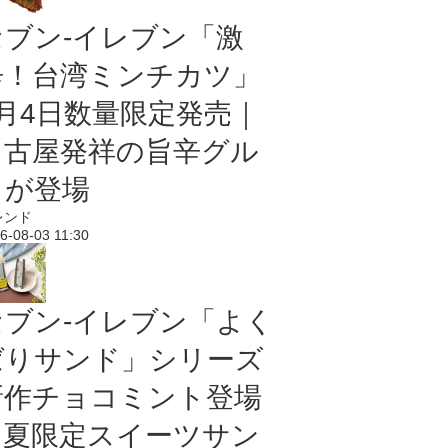
セブン-イレブン「激
辛！台湾ミンチカツ」
8月4日数量限定発売｜
名古屋発祥の旨辛グル
メが登場
レンド
6-08-03 11:30
セブン‐イレブン「よく
ばりサンド」シリーズ
新作チョコミント登場
｜夏限定スイーツサン