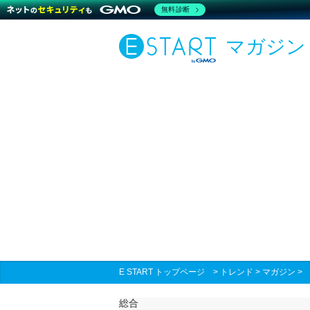
無料診断
マガジン
E START トップページ
>
トレンド
>
マガジン
総合