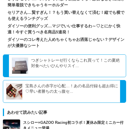
簡単着脱できちゃうキーホルダー
セリアさん…賢すぎん！？もう買い替えなくて済む！縦でも横で
も使えるランチグッズ
ダイソーの便利グッズ…マジでいい仕事するわ～♡とにかく快
適！今すぐ買うべき名商品5連発！
ダイソーのコレ考えた人めちゃくちゃお洒落じゃない？デザイン
が大優勝なシート
つぎシャトレーゼ行くならこれ買って！この夏絶
対食べたいひんやりスイ...
宝島さんの赤字が心配…！あの名品付録も超お得に
♡早い者勝ちの太っ腹セ...
あわせて読みたい記事
スシロー×GAZOO Racing初コラボ！夏休み限定ミニカー付
きメニュー登場