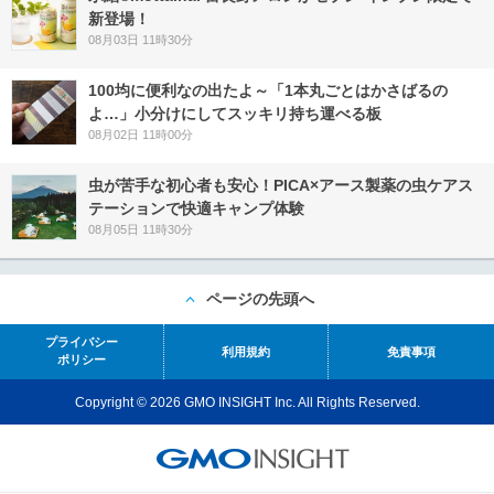
新登場！
08月03日 11時30分
100均に便利なの出たよ～「1本丸ごとはかさばるの
よ…」小分けにしてスッキリ持ち運べる板
08月02日 11時00分
虫が苦手な初心者も安心！PICA×アース製薬の虫ケアス
テーションで快適キャンプ体験
08月05日 11時30分
ページの先頭へ
プライバシー
利用規約
免責事項
ポリシー
Copyright © 2026 GMO INSIGHT Inc. All Rights Reserved.