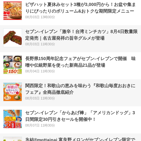
ピザハット夏休みセット3種が3,000円から！お盆や集ま
りにぴったりのボリューム&おトクな期間限定メニュー
08月03日 13時00分
セブン-イレブン「激辛！台湾ミンチカツ」8月4日数量限
定発売｜名古屋発祥の旨辛グルメが登場
08月03日 11時30分
長野県150周年記念フェアがセブン-イレブンで開催 味
噌や伝統野菜を使った新商品21品が登場
08月04日 11時30分
関西限定！和歌山の恵みを味わう『和歌山毎度おおきに
フェア』全商品徹底紹介
08月03日 11時30分
セブン‐イレブン「からあげ棒」「アメリカンドッグ」3
日間限定30円引きセールを開催中！
08月07日 11時30分
氷結®mottainai 富良野メロンがセブン‐イレブン限定で