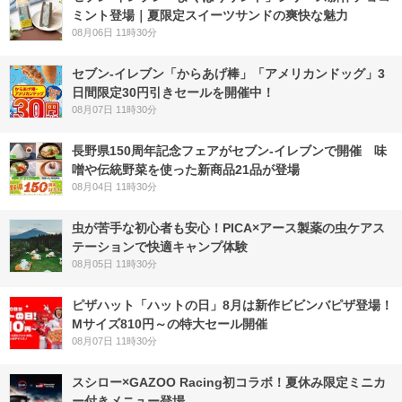
ミント登場｜夏限定スイーツサンドの爽快な魅力
08月06日 11時30分
セブン‐イレブン「からあげ棒」「アメリカンドッグ」3
日間限定30円引きセールを開催中！
08月07日 11時30分
長野県150周年記念フェアがセブン-イレブンで開催 味
噌や伝統野菜を使った新商品21品が登場
08月04日 11時30分
虫が苦手な初心者も安心！PICA×アース製薬の虫ケアス
テーションで快適キャンプ体験
08月05日 11時30分
ピザハット「ハットの日」8月は新作ビビンバピザ登場！
Mサイズ810円～の特大セール開催
08月07日 11時30分
スシロー×GAZOO Racing初コラボ！夏休み限定ミニカ
ー付きメニュー登場