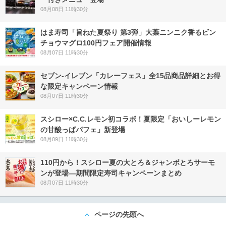
08月08日 11時30分
はま寿司「旨ねた夏祭り 第3弾」大葉ニンニク香るビン
チョウマグロ100円フェア開催情報
08月07日 11時30分
セブン‐イレブン「カレーフェス」全15品商品詳細とお得
な限定キャンペーン情報
08月07日 11時30分
スシロー×C.C.レモン初コラボ！夏限定「おいしーレモン
の甘酸っぱパフェ」新登場
08月09日 11時30分
110円から！スシロー夏の大とろ＆ジャンボとろサーモ
ンが登場―期間限定寿司キャンペーンまとめ
08月07日 11時30分
ページの先頭へ