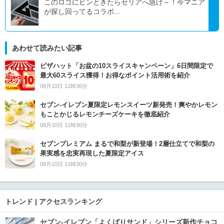
このロゴにピンときたらセリアへ急げ～！今マニア
が探し回ってるコラボ...
あわせて読みたい記事
ピザハット「お盆の10スライスキャンペーン」6日間限定で
最大60スライス獲得！お得なポイント活用術を紹介
08月10日 11時30分
セブン‐イレブン夏限定レモンスイーツ新発売！爽やかレモン
もことかじるレモンチーズケーキを徹底紹介
08月10日 11時30分
セブンプレミアム まるで和梨が新登場！2層仕立てで和梨の
果実感を忠実再現した夏限定アイス
08月10日 11時30分
トレンド | アクセスランキング
セブン‐イレブン「よくばりサンド」シリーズ新作チョコ