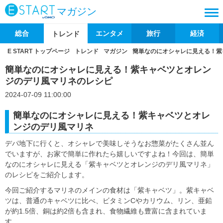
マガジン
総合
エンタメ
旅行
経済
トレンド
E START トップページ
トレンド
マガジン
簡単なのにオシャレに見える！紫
簡単なのにオシャレに見える！紫キャベツとオレン
ジのデリ風マリネのレシピ
2024-07-09 11:00:00
簡単なのにオシャレに見える！紫キャベツとオレ
ンジのデリ風マリネ
デパ地下に行くと、オシャレで美味しそうなお惣菜がたくさん並ん
でいますが、お家で簡単に作れたら嬉しいですよね！今回は、簡単
なのにオシャレに見える「紫キャベツとオレンジのデリ風マリネ」
のレシピをご紹介します。
今回ご紹介するマリネのメインの食材は「紫キャベツ」。紫キャベ
ツは、普通のキャベツに比べ、ビタミンCやカリウム、リン、亜鉛
が約1.5倍、銅は約2倍も含まれ、食物繊維も豊富に含まれていま
す。