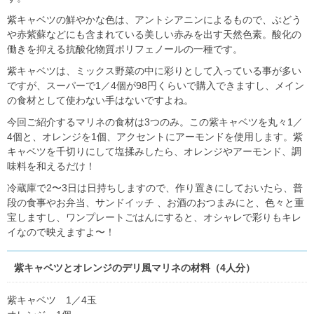
紫キャベツの鮮やかな色は、アントシアニンによるもので、ぶどう
や赤紫蘇などにも含まれている美しい赤みを出す天然色素。酸化の
働きを抑える抗酸化物質ポリフェノールの一種です。
紫キャベツは、ミックス野菜の中に彩りとして入っている事が多い
ですが、スーパーで1／4個が98円くらいで購入できますし、メイン
の食材として使わない手はないですよね。
今回ご紹介するマリネの食材は3つのみ。この紫キャベツを丸々1／
4個と、オレンジを1個、アクセントにアーモンドを使用します。紫
キャベツを千切りにして塩揉みしたら、オレンジやアーモンド、調
味料を和えるだけ！
冷蔵庫で2〜3日は日持ちしますので、作り置きにしておいたら、普
段の食事やお弁当、サンドイッチ 、お酒のおつまみにと、色々と重
宝しますし、ワンプレートごはんにすると、オシャレで彩りもキレ
イなので映えますよ〜！
紫キャベツとオレンジのデリ風マリネの材料（4人分）
紫キャベツ 1／4玉