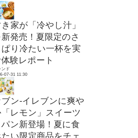
すき家が「冷やし汁」
を新発売！夏限定のさ
っぱり冷たい一杯を実
食体験レポート
レンド
6-07-31 11:30
セブン‐イレブンに爽や
か「レモン」スイーツ
＆パン新登場！夏に食
べたい限定商品をチェ