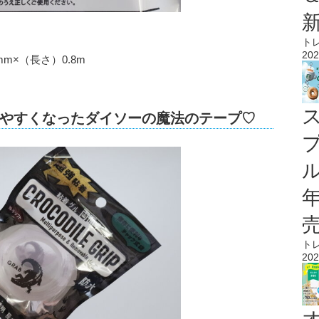
ト
202
m×（長さ）0.8m
やすくなったダイソーの魔法のテープ♡
ル
ト
202