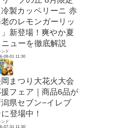
「冷製カッペリーニ 赤
海老のレモンガーリッ
ク」新登場！爽やか夏
メニューを徹底解説
レンド
6-08-01 11:30
長岡まつり大花火大会
応援フェア｜商品6品が
新潟県セブン−イレブ
ンに登場中！
レンド
6-07-31 11:30