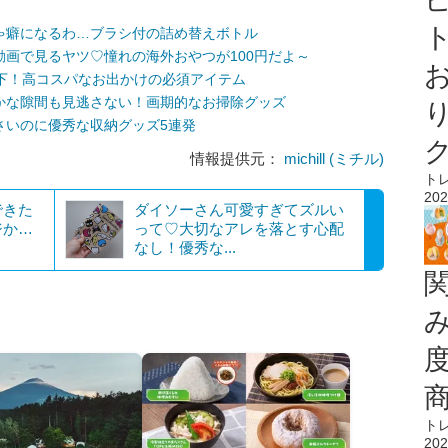
ト
ゃ癖になるわ…ブラシ付の詰め替えボトル
画で見るヤツ♡憧れの海外おやつが100円だよ～
下！高コスパなお出かけの必須アイテム
かな隙間も見逃さない！画期的なお掃除グッズ
さいのに優秀な収納グッズ5連発
情報提供元：
michill (ミチル)
ト
202
できた
ダイソーさん可愛すぎてズルい
ジか…
って♡大切なアレを落とす心配
なし！優秀な...
ト
202