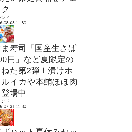
ック
レンド
6-08-03 11:30
はま寿司「国産生さば
100円」など夏限定の
旨ねた第2弾！漬けホ
タルイカや本鮪ほほ肉
も登場中
レンド
6-07-31 11:30
ピザハット夏休みセッ