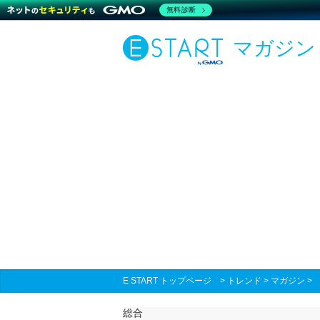
無料診断
マガジン
E START トップページ
>
トレンド
>
マガジン
総合