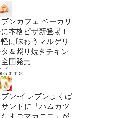
セブンカフェ ベーカリ
ーに本格ピザ新登場！
手軽に味わうマルゲリ
ータ＆照り焼きチキン
を全国発売
レンド
6-07-31 11:30
セブン‐イレブンよくば
りサンドに「ハムカツ
＆たまごマカロニ」が