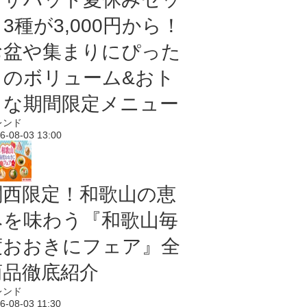
3種が3,000円から！
お盆や集まりにぴった
りのボリューム&おト
クな期間限定メニュー
レンド
6-08-03 13:00
関西限定！和歌山の恵
みを味わう『和歌山毎
度おおきにフェア』全
商品徹底紹介
レンド
6-08-03 11:30