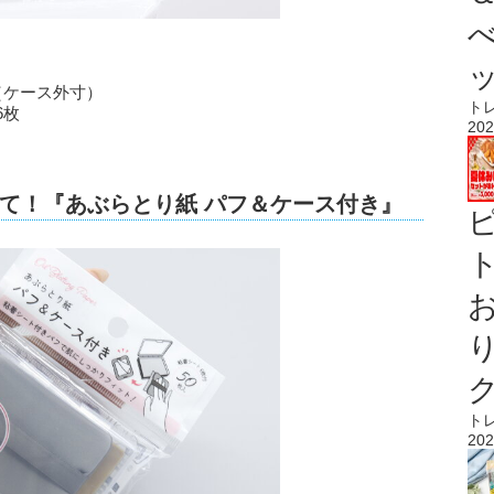
m（ケース外寸）
ト
6枚
202
て！『あぶらとり紙 パフ＆ケース付き』
ト
ト
202