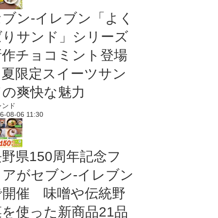
セブン‐イレブン「よく
ばりサンド」シリーズ
新作チョコミント登場
｜夏限定スイーツサン
ドの爽快な魅力
レンド
6-08-06 11:30
長野県150周年記念フ
ェアがセブン-イレブン
で開催 味噌や伝統野
菜を使った新商品21品