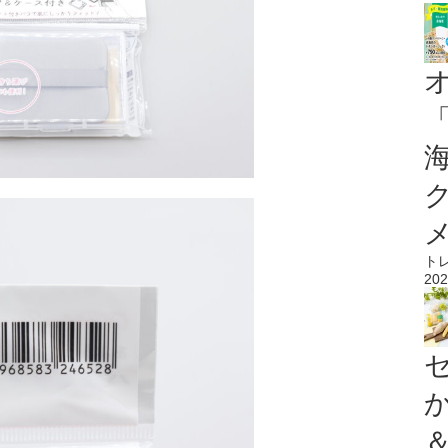
ト
202