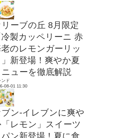
オリーブの丘 8月限定
「冷製カッペリーニ 赤
海老のレモンガーリッ
ク」新登場！爽やか夏
メニューを徹底解説
レンド
6-08-01 11:30
セブン‐イレブンに爽や
か「レモン」スイーツ
＆パン新登場！夏に食