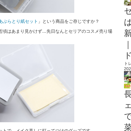
あぶらとり紙セット
」という商品をご存じですか？
近頃はあまり見かけず…先日なんとセリアのコスメ売り場
ト
202
ットで、メイク直しに打ってつけのグッズです。