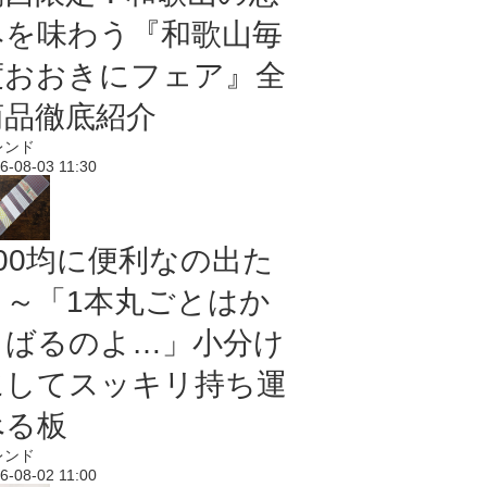
みを味わう『和歌山毎
度おおきにフェア』全
商品徹底紹介
レンド
6-08-03 11:30
100均に便利なの出た
よ～「1本丸ごとはか
さばるのよ…」小分け
にしてスッキリ持ち運
べる板
レンド
6-08-02 11:00