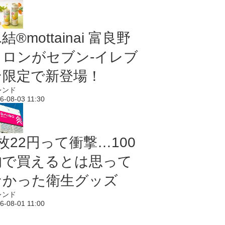
結®mottainai 富良野
メロンがセブン‐イレブ
ン限定で新登場！
レンド
6-08-03 11:30
枚22円って衝撃…100
均で買えるとは思って
なかった衛生グッズ
レンド
6-08-01 11:00