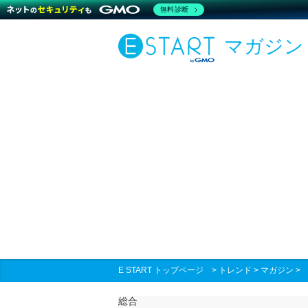
無料診断
マガジン
E START トップページ
>
トレンド
>
マガジン
総合