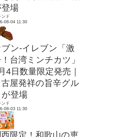
が登場
レンド
6-08-04 11:30
セブン-イレブン「激
辛！台湾ミンチカツ」
8月4日数量限定発売｜
名古屋発祥の旨辛グル
メが登場
レンド
6-08-03 11:30
関西限定！和歌山の恵