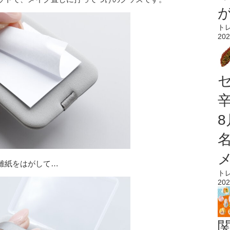
ト
202
離紙をはがして…
ト
202