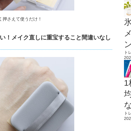
く押さえて使うだけ！
氷
い！メイク直しに重宝すること間違いなし
ト
202
1
ト
202