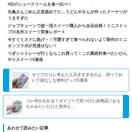
4社のシュークリームを食べ比べ！
丸亀さんごめん正直舐めてた…うどんやさんが作ったドーナツが
うますぎた
ジョブチューンで超一流スイーツ職人から全品合格！ミニストッ
プの名作スイーツ実食レポート
今すぐミスドに急げ～！可愛すぎて食べられないよ♡新作のミニ
オンコラボが見逃せない！
つぎシャトレーゼ行くならこれ買って！この夏絶対食べたいひん
やりスイーツ5連発
セリアのコレ考えた人天才すぎるのよ…持ってお
いて損なしな便利グッズ5連発
コレ何かわかる？ダイソーで見つけた珍商品♡おも
ちゃみたいだけど意外と...
あわせて読みたい記事