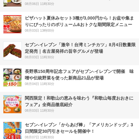
08月06日 11時30分
ピザハット夏休みセット3種が3,000円から！お盆や集ま
りにぴったりのボリューム&おトクな期間限定メニュー
08月03日 13時00分
セブン-イレブン「激辛！台湾ミンチカツ」8月4日数量限
定発売｜名古屋発祥の旨辛グルメが登場
08月03日 11時30分
長野県150周年記念フェアがセブン-イレブンで開催 味
噌や伝統野菜を使った新商品21品が登場
08月04日 11時30分
関西限定！和歌山の恵みを味わう『和歌山毎度おおきに
フェア』全商品徹底紹介
08月03日 11時30分
セブン‐イレブン「からあげ棒」「アメリカンドッグ」3
日間限定30円引きセールを開催中！
08月07日 11時30分