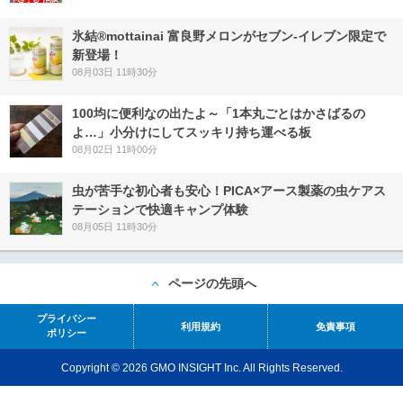
氷結®mottainai 富良野メロンがセブン‐イレブン限定で
新登場！
08月03日 11時30分
100均に便利なの出たよ～「1本丸ごとはかさばるの
よ…」小分けにしてスッキリ持ち運べる板
08月02日 11時00分
虫が苦手な初心者も安心！PICA×アース製薬の虫ケアス
テーションで快適キャンプ体験
08月05日 11時30分
ページの先頭へ
プライバシー
利用規約
免責事項
ポリシー
Copyright © 2026 GMO INSIGHT Inc. All Rights Reserved.