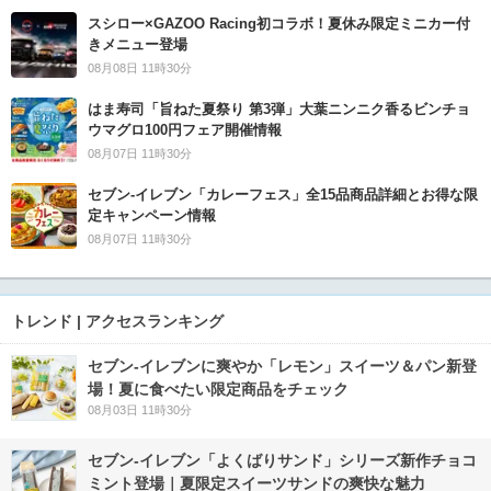
スシロー×GAZOO Racing初コラボ！夏休み限定ミニカー付
きメニュー登場
08月08日 11時30分
はま寿司「旨ねた夏祭り 第3弾」大葉ニンニク香るビンチョ
ウマグロ100円フェア開催情報
08月07日 11時30分
セブン‐イレブン「カレーフェス」全15品商品詳細とお得な限
定キャンペーン情報
08月07日 11時30分
トレンド | アクセスランキング
セブン‐イレブンに爽やか「レモン」スイーツ＆パン新登
場！夏に食べたい限定商品をチェック
08月03日 11時30分
セブン‐イレブン「よくばりサンド」シリーズ新作チョコ
ミント登場｜夏限定スイーツサンドの爽快な魅力