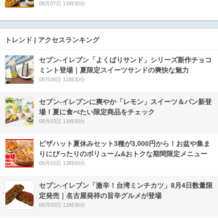
08月07日 11時30分
トレンド | アクセスランキング
セブン‐イレブン「よくばりサンド」シリーズ新作チョコ
ミント登場｜夏限定スイーツサンドの爽快な魅力
08月06日 11時30分
セブン‐イレブンに爽やか「レモン」スイーツ＆パン新登
場！夏に食べたい限定商品をチェック
08月03日 11時30分
ピザハット夏休みセット3種が3,000円から！お盆や集ま
りにぴったりのボリューム&おトクな期間限定メニュー
08月03日 13時00分
セブン-イレブン「激辛！台湾ミンチカツ」8月4日数量限
定発売｜名古屋発祥の旨辛グルメが登場
08月03日 11時30分