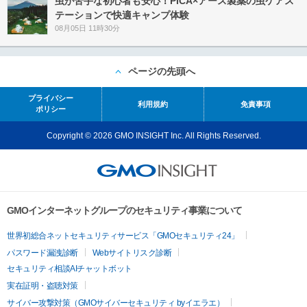
虫が苦手な初心者も安心！PICA×アース製薬の虫ケアス
テーションで快適キャンプ体験
08月05日 11時30分
ページの先頭へ
プライバシー
利用規約
免責事項
ポリシー
Copyright © 2026 GMO INSIGHT Inc. All Rights Reserved.
GMOインターネットグループのセキュリティ事業について
世界初総合ネットセキュリティサービス「GMOセキュリティ24」
パスワード漏洩診断
Webサイトリスク診断
セキュリティ相談AIチャットボット
実在証明・盗聴対策
サイバー攻撃対策（GMOサイバーセキュリティ byイエラエ）