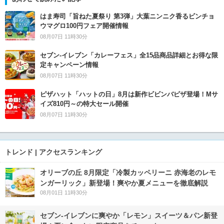
はま寿司「旨ねた夏祭り 第3弾」大葉ニンニク香るビンチョ
ウマグロ100円フェア開催情報
08月07日 11時30分
セブン‐イレブン「カレーフェス」全15品商品詳細とお得な限
定キャンペーン情報
08月07日 11時30分
ピザハット「ハットの日」8月は新作ビビンバピザ登場！Mサ
イズ810円～の特大セール開催
08月07日 11時30分
トレンド | アクセスランキング
オリーブの丘 8月限定「冷製カッペリーニ 赤海老のレモ
ンガーリック」新登場！爽やか夏メニューを徹底解説
08月01日 11時30分
セブン‐イレブンに爽やか「レモン」スイーツ＆パン新登