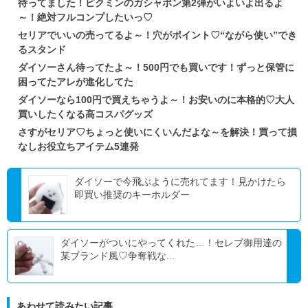
待ってました！ピクミンのガシャポン第2弾がいよいよ出るよ
～！絶対フルコンプしたいっ♡
セリアでいいの売ってるよ～！穴がポイント♡“ながら使い”でき
るスタンド
ダイソーさん待ってたよ～！500円でも買いです！ずっと保管に
困ってたアレが進化してた
ダイソーなら100円で買えちゃうよ～！お安いのに本格的♡大人
買いしたくなる高コスパグッズ
さすがセリア♡ちょっと使いにくいんだよな～を解決！買って損
なしお役立ちアイテム5連発
ダイソーで今飛ぶように売れてます！見かけたら
即買い推奨のキーホルダー
ダイソーがついにやってくれた…！セレブ御用達の
某ブランド風♡争奪戦な...
あわせて読みたい記事