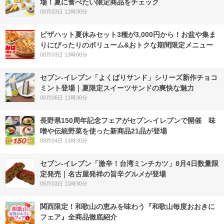
場！夏に食べたい限定商品をチェック
08月03日 11時30分
ピザハット夏休みセット3種が3,000円から！お盆や集ま
りにぴったりのボリューム&おトクな期間限定メニュー
08月03日 13時00分
セブン‐イレブン「よくばりサンド」シリーズ新作チョコ
ミント登場｜夏限定スイーツサンドの爽快な魅力
08月06日 11時30分
長野県150周年記念フェアがセブン-イレブンで開催 味
噌や伝統野菜を使った新商品21品が登場
08月04日 11時30分
セブン-イレブン「激辛！台湾ミンチカツ」8月4日数量限
定発売｜名古屋発祥の旨辛グルメが登場
08月03日 11時30分
関西限定！和歌山の恵みを味わう『和歌山毎度おおきに
フェア』全商品徹底紹介