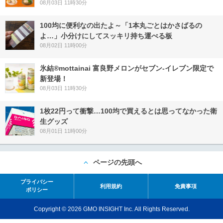
08月03日 11時30分
100均に便利なの出たよ～「1本丸ごとはかさばるの
よ…」小分けにしてスッキリ持ち運べる板
08月02日 11時00分
氷結®mottainai 富良野メロンがセブン‐イレブン限定で
新登場！
08月03日 11時30分
1枚22円って衝撃…100均で買えるとは思ってなかった衛
生グッズ
08月01日 11時00分
ページの先頭へ
プライバシー
利用規約
免責事項
ポリシー
Copyright © 2026 GMO INSIGHT Inc. All Rights Reserved.