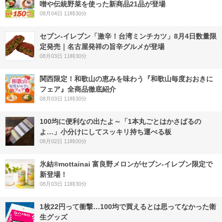
噌や伝統野菜を使った新商品21品が登場
08月04日 11時30分
セブン-イレブン「激辛！台湾ミンチカツ」8月4日数量限
定発売｜名古屋発祥の旨辛グルメが登場
08月03日 11時30分
関西限定！和歌山の恵みを味わう『和歌山毎度おおきに
フェア』全商品徹底紹介
08月03日 11時30分
100均に便利なの出たよ～「1本丸ごとはかさばるの
よ…」小分けにしてスッキリ持ち運べる板
08月02日 11時00分
氷結®mottainai 富良野メロンがセブン‐イレブン限定で
新登場！
08月03日 11時30分
1枚22円って衝撃…100均で買えるとは思ってなかった衛
生グッズ