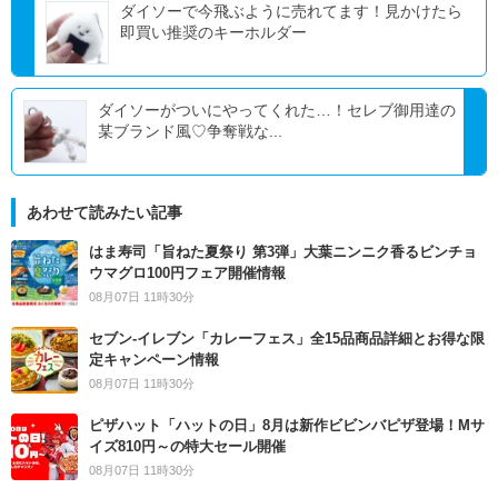
ダイソーで今飛ぶように売れてます！見かけたら
即買い推奨のキーホルダー
ダイソーがついにやってくれた…！セレブ御用達の
某ブランド風♡争奪戦な...
あわせて読みたい記事
はま寿司「旨ねた夏祭り 第3弾」大葉ニンニク香るビンチョ
ウマグロ100円フェア開催情報
08月07日 11時30分
セブン‐イレブン「カレーフェス」全15品商品詳細とお得な限
定キャンペーン情報
08月07日 11時30分
ピザハット「ハットの日」8月は新作ビビンバピザ登場！Mサ
イズ810円～の特大セール開催
08月07日 11時30分