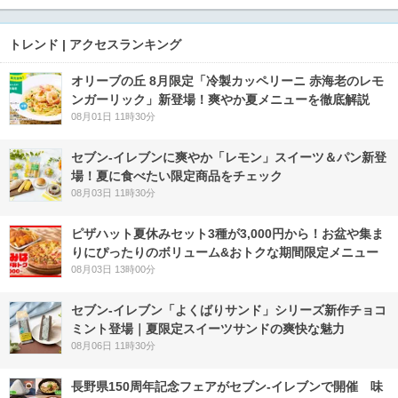
トレンド | アクセスランキング
オリーブの丘 8月限定「冷製カッペリーニ 赤海老のレモ
ンガーリック」新登場！爽やか夏メニューを徹底解説
08月01日 11時30分
セブン‐イレブンに爽やか「レモン」スイーツ＆パン新登
場！夏に食べたい限定商品をチェック
08月03日 11時30分
ピザハット夏休みセット3種が3,000円から！お盆や集ま
りにぴったりのボリューム&おトクな期間限定メニュー
08月03日 13時00分
セブン‐イレブン「よくばりサンド」シリーズ新作チョコ
ミント登場｜夏限定スイーツサンドの爽快な魅力
08月06日 11時30分
長野県150周年記念フェアがセブン-イレブンで開催 味