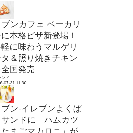
セブンカフェ ベーカリ
ーに本格ピザ新登場！
手軽に味わうマルゲリ
ータ＆照り焼きチキン
を全国発売
レンド
6-07-31 11:30
セブン‐イレブンよくば
りサンドに「ハムカツ
＆たまごマカロニ」が