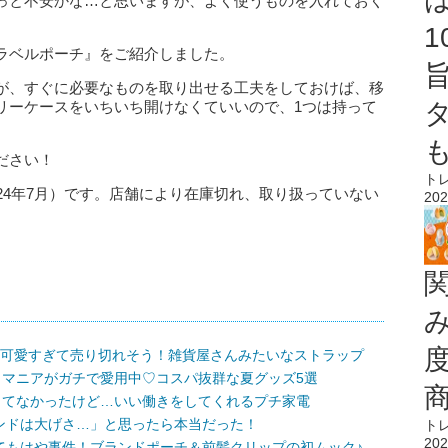
っと不安かな…と思いますが、よく使うものを入れておく
ラベルポーチ』をご紹介しました。
が、すぐに必要なものを取り出せる工夫をしておけば、移
リーケースをいちいち開けなくていいので、1つは持って
ださい！
ト
24年7月）です。店舗により在庫切れ、取り扱っていない
202
♡可愛すぎて売り切れそう！雑貨屋さんみたいなストラップ
！マニアがガチで愛用中♡コスパ抜群な夏グッズ5選
してなかったけど…いい働きをしてくれるプチ家電
ンドは大げさ…」と思ったら本当だった！
ト
202
てもはや事件！ブランドポーチ＆前髪クリップの初ムック♪