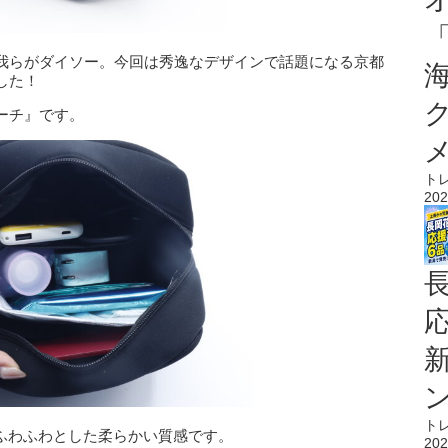
我らがダイソー。今回は秀逸なデザインで話題になる京都
した！
ーチ』です。
ト
202
ト
。ふわふわとした柔らかい質感です。
202