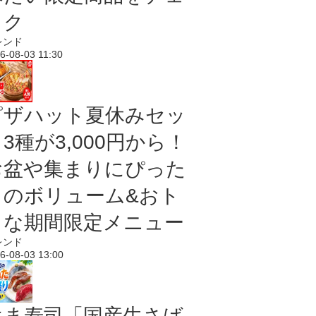
ック
レンド
6-08-03 11:30
ピザハット夏休みセッ
3種が3,000円から！
お盆や集まりにぴった
りのボリューム&おト
クな期間限定メニュー
レンド
6-08-03 13:00
はま寿司「国産生さば