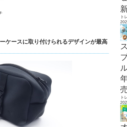
チ
ト
202
ーケースに取り付けられるデザインが最高
ル
ト
202