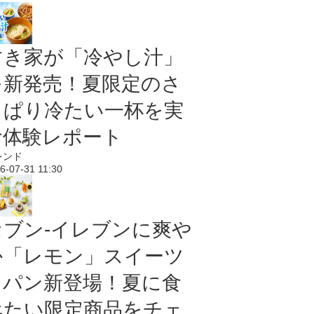
すき家が「冷やし汁」
を新発売！夏限定のさ
っぱり冷たい一杯を実
食体験レポート
レンド
6-07-31 11:30
セブン‐イレブンに爽や
か「レモン」スイーツ
＆パン新登場！夏に食
べたい限定商品をチェ