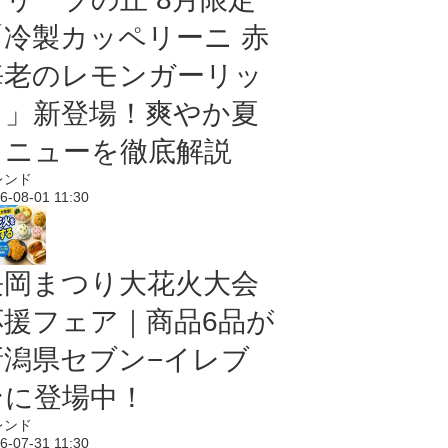
「冷製カッペリーニ 赤
海老のレモンガーリッ
ク」新登場！爽やか夏
メニューを徹底解説
レンド
6-08-01 11:30
長岡まつり大花火大会
応援フェア｜商品6品が
新潟県セブン−イレブ
ンに登場中！
レンド
6-07-31 11:30