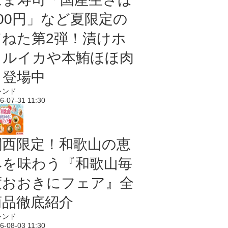
100円」など夏限定の
旨ねた第2弾！漬けホ
タルイカや本鮪ほほ肉
も登場中
レンド
6-07-31 11:30
関西限定！和歌山の恵
みを味わう『和歌山毎
度おおきにフェア』全
商品徹底紹介
レンド
6-08-03 11:30