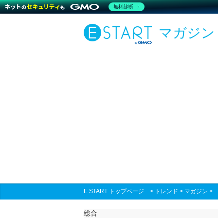
無料診断
マガジン
E START トップページ
>
トレンド
>
マガジン
総合