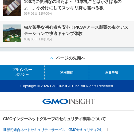
100均に便利なの出たよ～「1本丸ごとはかさばるの
よ…」小分けにしてスッキリ持ち運べる板
08月02日 11時00分
虫が苦手な初心者も安心！PICA×アース製薬の虫ケアス
テーションで快適キャンプ体験
08月05日 11時30分
ページの先頭へ
プライバシー
利用規約
免責事項
ポリシー
Copyright © 2026 GMO INSIGHT Inc. All Rights Reserved.
GMOインターネットグループのセキュリティ事業について
世界初総合ネットセキュリティサービス「GMOセキュリティ24」