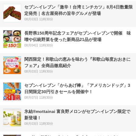
セブン-イレブン「激辛！台湾ミンチカツ」8月4日数量限
定発売｜名古屋発祥の旨辛グルメが登場
08月03日 11時30分
長野県150周年記念フェアがセブン-イレブンで開催 味
噌や伝統野菜を使った新商品21品が登場
08月04日 11時30分
関西限定！和歌山の恵みを味わう『和歌山毎度おおきに
フェア』全商品徹底紹介
08月03日 11時30分
セブン‐イレブン「からあげ棒」「アメリカンドッグ」3
日間限定30円引きセールを開催中！
08月07日 11時30分
氷結®mottainai 富良野メロンがセブン‐イレブン限定で
新登場！
08月03日 11時30分