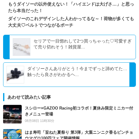
もうダイソーの以外使えない！「ハイエンドは大げさ…」と思っ
たら本当だった！
ダイソーのこれデザインした人わかってるな～！荷物が多くても
大丈夫♡ベルトでつながるポーチ
セリアで一目惚れして2つ買っちゃった♡可愛すぎ
て売り切れそう！雑貨屋...
ダイソーさんありがとう！今までずっと諦めてた…
触ったら良さがわかるヘ...
あわせて読みたい記事
スシロー×GAZOO Racing初コラボ！夏休み限定ミニカー付
きメニュー登場
08月08日 11時30分
はま寿司「旨ねた夏祭り 第3弾」大葉ニンニク香るビンチョ
ウマグロ100円フェア開催情報