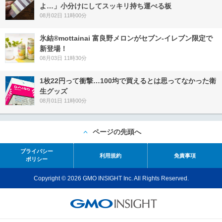
よ…」小分けにしてスッキリ持ち運べる板
08月02日 11時00分
氷結®mottainai 富良野メロンがセブン‐イレブン限定で
新登場！
08月03日 11時30分
1枚22円って衝撃…100均で買えるとは思ってなかった衛
生グッズ
08月01日 11時00分
ページの先頭へ
プライバシー
利用規約
免責事項
ポリシー
Copyright © 2026 GMO INSIGHT Inc. All Rights Reserved.