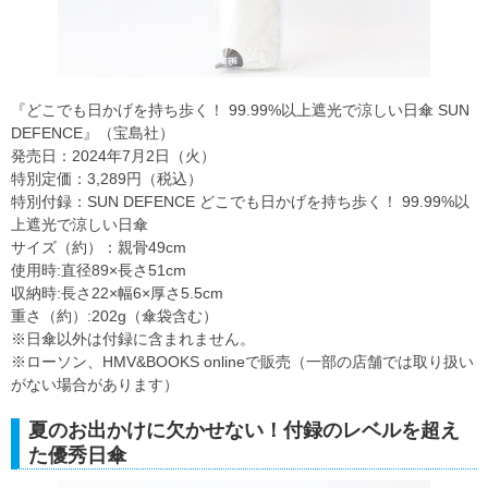
『どこでも日かげを持ち歩く！ 99.99%以上遮光で涼しい日傘 SUN
DEFENCE』（宝島社）
発売日：2024年7月2日（火）
特別定価：3,289円（税込）
特別付録：SUN DEFENCE どこでも日かげを持ち歩く！ 99.99%以
上遮光で涼しい日傘
サイズ（約）：親骨49cm
使用時:直径89×長さ51cm
収納時:長さ22×幅6×厚さ5.5cm
重さ（約）:202g（傘袋含む）
※日傘以外は付録に含まれません。
※ローソン、HMV&BOOKS onlineで販売（一部の店舗では取り扱い
がない場合があります）
夏のお出かけに欠かせない！付録のレベルを超え
た優秀日傘