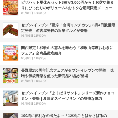
ピザハット夏休みセット3種が3,000円から！お盆や集ま
りにぴったりのボリューム&おトクな期間限定メニュー
08月03日 13時00分
セブン-イレブン「激辛！台湾ミンチカツ」8月4日数量限
定発売｜名古屋発祥の旨辛グルメが登場
08月03日 11時30分
関西限定！和歌山の恵みを味わう『和歌山毎度おおきに
フェア』全商品徹底紹介
08月03日 11時30分
長野県150周年記念フェアがセブン-イレブンで開催 味
噌や伝統野菜を使った新商品21品が登場
08月04日 11時30分
セブン‐イレブン「よくばりサンド」シリーズ新作チョコ
ミント登場｜夏限定スイーツサンドの爽快な魅力
08月06日 11時30分
100均に便利なの出たよ～「1本丸ごとはかさばるの