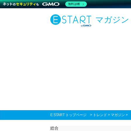
無料診断
マガジン
E START トップページ
>
トレンド
>
マガジン
総合