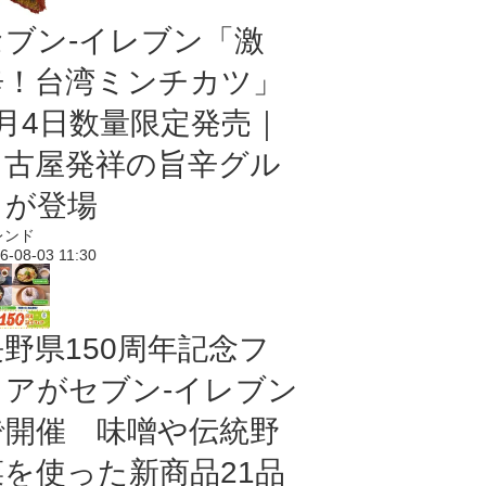
セブン-イレブン「激
辛！台湾ミンチカツ」
8月4日数量限定発売｜
名古屋発祥の旨辛グル
メが登場
レンド
6-08-03 11:30
長野県150周年記念フ
ェアがセブン-イレブン
で開催 味噌や伝統野
菜を使った新商品21品