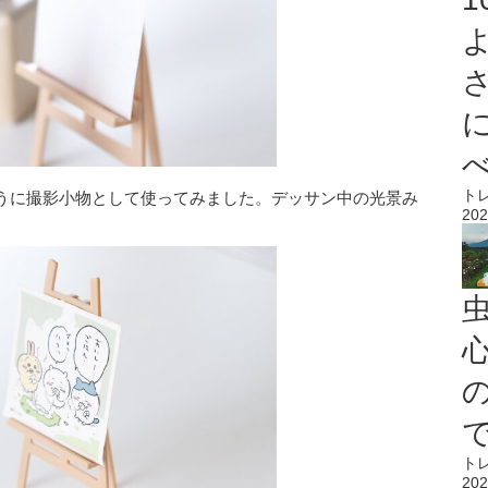
ト
うに撮影小物として使ってみました。デッサン中の光景み
202
心
ト
202