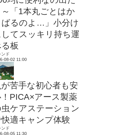
よ～「1本丸ごとはか
さばるのよ…」小分け
にしてスッキリ持ち運
べる板
レンド
6-08-02 11:00
虫が苦手な初心者も安
！PICA×アース製薬
の虫ケアステーション
で快適キャンプ体験
レンド
6-08-05 11:30