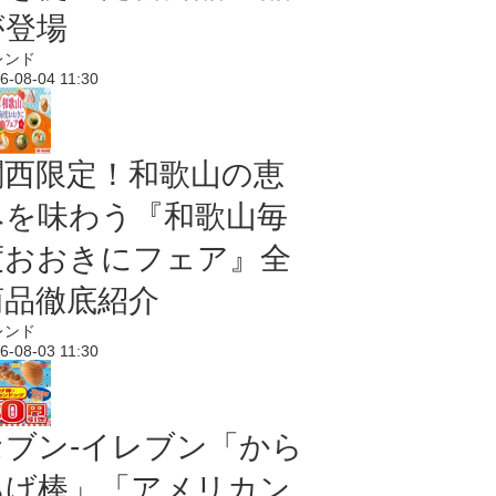
が登場
レンド
6-08-04 11:30
関西限定！和歌山の恵
みを味わう『和歌山毎
度おおきにフェア』全
商品徹底紹介
レンド
6-08-03 11:30
セブン‐イレブン「から
あげ棒」「アメリカン