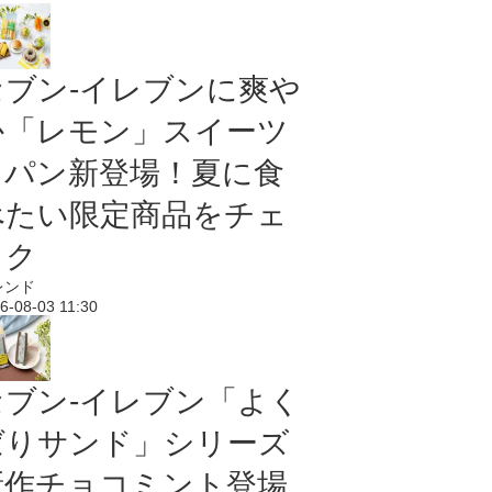
セブン‐イレブンに爽や
か「レモン」スイーツ
＆パン新登場！夏に食
べたい限定商品をチェ
ック
レンド
6-08-03 11:30
セブン‐イレブン「よく
ばりサンド」シリーズ
新作チョコミント登場