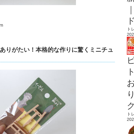
m
ト
202
ありがたい！本格的な作りに驚くミニチュ
ト
ト
202