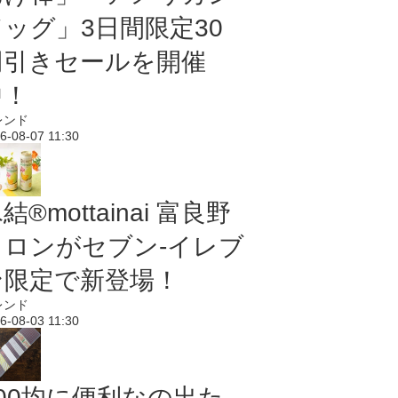
ドッグ」3日間限定30
円引きセールを開催
中！
レンド
6-08-07 11:30
結®mottainai 富良野
メロンがセブン‐イレブ
ン限定で新登場！
レンド
6-08-03 11:30
100均に便利なの出た