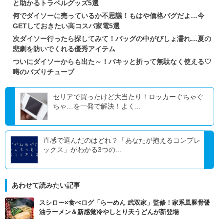
と助かるトラベルグッズ5選
何でダイソーに売っているか不思議！もはや価格バグだよ…今
GETしておきたい高コスパ家電5選
次ダイソー行ったら探してみて！バッグの中がびしょ濡れ…夏の
悲劇を防いでくれる優秀アイテム
ついにダイソーからも出た～！パキッと折って無駄なく使える♡
噂のバズりチューブ
セリアで買ったけど大当たり！ロッカーぐちゃぐ
ちゃ…を一発で解決！よく...
直感で選んだのはどれ？「あなたが抱えるコンプレ
ックス」がわかる3つの...
あわせて読みたい記事
スシロー×食べログ「らーめん 武双家」監修！家系風豚骨醤
油ラーメン＆新感覚冷やしとり天うどんが新登場