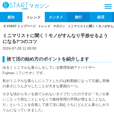
マガジン
総合
エンタメ
旅行
経済
トレンド
E START トップページ
トレンド
マガジン
ミニマリストに聞く！モノがすん
ミニマリストに聞く！モノがすんなり手放せるよう
になる7つのコツ
2024-07-28 11:00:00
捨て活の始め方のポイントを紹介します
ゆるくミニマルな暮らしをしている整理収納アドバイザー
Fujinao（フジナオ）です。
私がミニマルな暮らしにシフトしたのは転勤族になって引越し荷物
の多さにうんざりしたことが大きな要因の一つ。
小さな頃からモノを捨てられないタイプだったのですが「モノが多
いことって得なことじゃなくて維持管理の手間が増えることなん
だ」ということを自覚して捨て活に励むうちにどんどん暮らしがス
リムになっていきました。