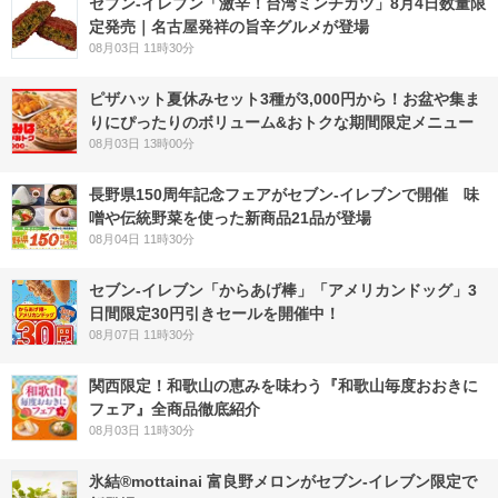
セブン-イレブン「激辛！台湾ミンチカツ」8月4日数量限
定発売｜名古屋発祥の旨辛グルメが登場
08月03日 11時30分
ピザハット夏休みセット3種が3,000円から！お盆や集ま
りにぴったりのボリューム&おトクな期間限定メニュー
08月03日 13時00分
長野県150周年記念フェアがセブン-イレブンで開催 味
噌や伝統野菜を使った新商品21品が登場
08月04日 11時30分
セブン‐イレブン「からあげ棒」「アメリカンドッグ」3
日間限定30円引きセールを開催中！
08月07日 11時30分
関西限定！和歌山の恵みを味わう『和歌山毎度おおきに
フェア』全商品徹底紹介
08月03日 11時30分
氷結®mottainai 富良野メロンがセブン‐イレブン限定で