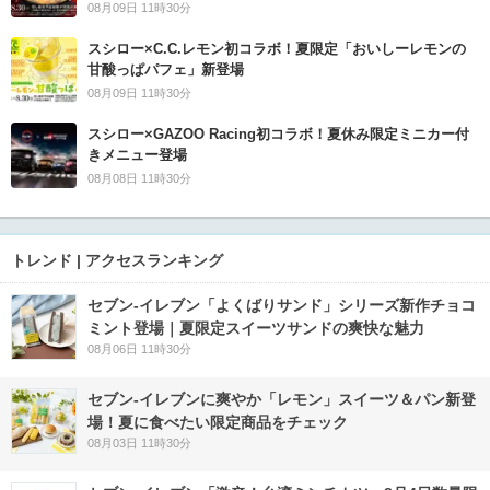
08月09日 11時30分
スシロー×C.C.レモン初コラボ！夏限定「おいしーレモンの
甘酸っぱパフェ」新登場
08月09日 11時30分
スシロー×GAZOO Racing初コラボ！夏休み限定ミニカー付
きメニュー登場
08月08日 11時30分
トレンド | アクセスランキング
セブン‐イレブン「よくばりサンド」シリーズ新作チョコ
ミント登場｜夏限定スイーツサンドの爽快な魅力
08月06日 11時30分
セブン‐イレブンに爽やか「レモン」スイーツ＆パン新登
場！夏に食べたい限定商品をチェック
08月03日 11時30分