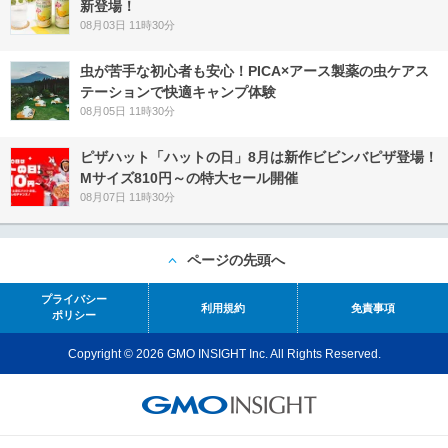
新登場！
08月03日 11時30分
虫が苦手な初心者も安心！PICA×アース製薬の虫ケアス
テーションで快適キャンプ体験
08月05日 11時30分
ピザハット「ハットの日」8月は新作ビビンバピザ登場！
Mサイズ810円～の特大セール開催
08月07日 11時30分
ページの先頭へ
プライバシー
利用規約
免責事項
ポリシー
Copyright © 2026 GMO INSIGHT Inc. All Rights Reserved.