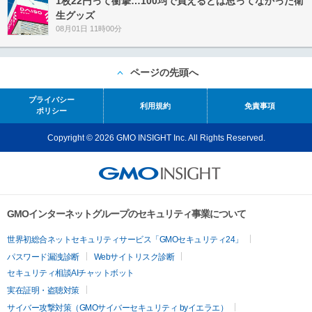
1枚22円って衝撃…100均で買えるとは思ってなかった衛
生グッズ
08月01日 11時00分
ページの先頭へ
プライバシー
利用規約
免責事項
ポリシー
Copyright © 2026 GMO INSIGHT Inc. All Rights Reserved.
GMOインターネットグループのセキュリティ事業について
世界初総合ネットセキュリティサービス「GMOセキュリティ24」
パスワード漏洩診断
Webサイトリスク診断
セキュリティ相談AIチャットボット
実在証明・盗聴対策
サイバー攻撃対策（GMOサイバーセキュリティ byイエラエ）