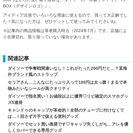
BOX（デザインロゴ）』。
アイディア次第でいろいろな用途に使えるので、買って大正解でし
た！気になった方は、ぜひゲットして使ってみてくださいね。
※記事内の商品情報は筆者購入時点（2024年7月）です。店舗によ
り在庫切れ、取り扱っていない場合があります。
関連記事
ダイソーで争奪戦間違いなし！これがたった200円だと…？某海
外ブランド風のストラップ
セリアさん…こんなにたっぷり入って100円は太っ腹！まるで本
物みたいなシールが高クオリティ
ダイソーで指名買い！お値段以上に優秀♡リピ確定のスマホグッ
ズ5連発
キャンドゥのキャップが革命的！全部のチューブに付けなくて
は…！回さず片手で扱える便利グッズ
ダイソーでセット買い推奨です♡キャップ失くしがち…アレを優
しくカバーできる専用グッズ