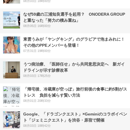
08月03日 18時00分
なぜ59歳の三浦知良選手を起用？ ONODERA GROUP
と重なった「努力の積み重ね」
08月05日 16時00分
東雲うみが「ヤングキング」のグラビアで泡まみれに！
その他のPPEメンバーも登場！
07月31日 19時00分
うつ病治療、「医師任せ」から共同意思決定へ 新ガイ
ドラインが示す診療改革
08月03日 17時25分
「帰宅後、冷蔵庫が空っぽ」旅行前後の食事に約5割がス
トレス 負担を減らす賢い方法
08月01日 20時33分
Google、「ドラゴンクエスト」×Geminiのコラボイベン
ト「ジェミニクエスト」を渋谷・原宿で開催
08月03日 18時42分