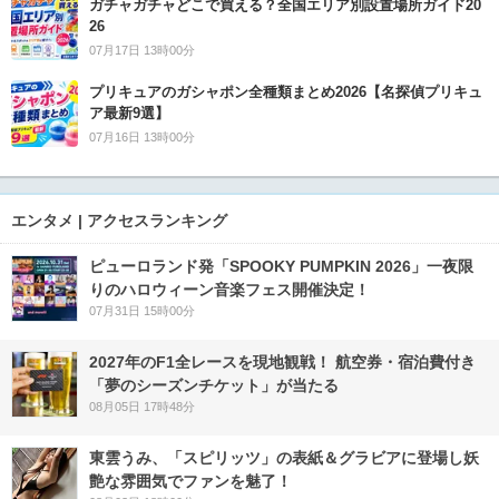
ガチャガチャどこで買える？全国エリア別設置場所ガイド20
26
07月17日 13時00分
プリキュアのガシャポン全種類まとめ2026【名探偵プリキュ
ア最新9選】
07月16日 13時00分
エンタメ | アクセスランキング
ピューロランド発「SPOOKY PUMPKIN 2026」一夜限
りのハロウィーン音楽フェス開催決定！
07月31日 15時00分
2027年のF1全レースを現地観戦！ 航空券・宿泊費付き
「夢のシーズンチケット」が当たる
08月05日 17時48分
東雲うみ、「スピリッツ」の表紙＆グラビアに登場し妖
艶な雰囲気でファンを魅了！