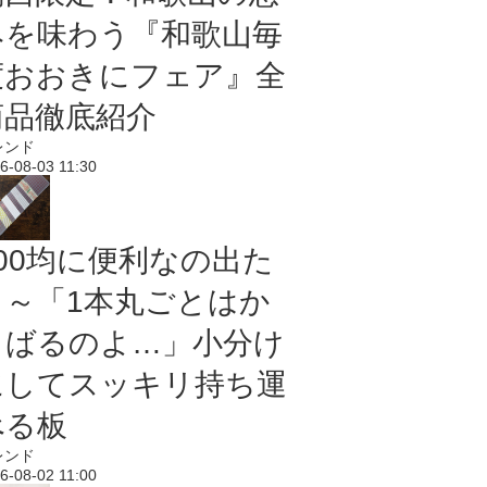
みを味わう『和歌山毎
度おおきにフェア』全
商品徹底紹介
レンド
6-08-03 11:30
100均に便利なの出た
よ～「1本丸ごとはか
さばるのよ…」小分け
にしてスッキリ持ち運
べる板
レンド
6-08-02 11:00