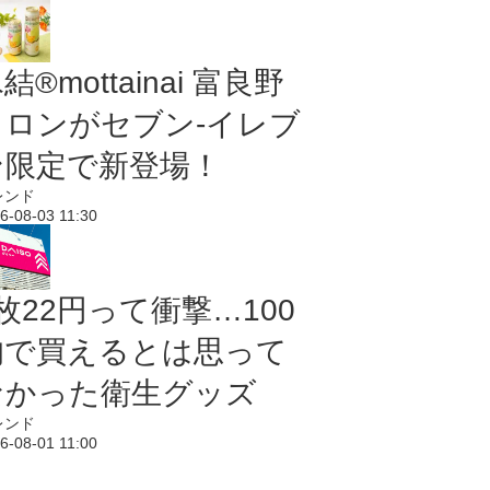
結®mottainai 富良野
メロンがセブン‐イレブ
ン限定で新登場！
レンド
6-08-03 11:30
枚22円って衝撃…100
均で買えるとは思って
なかった衛生グッズ
レンド
6-08-01 11:00