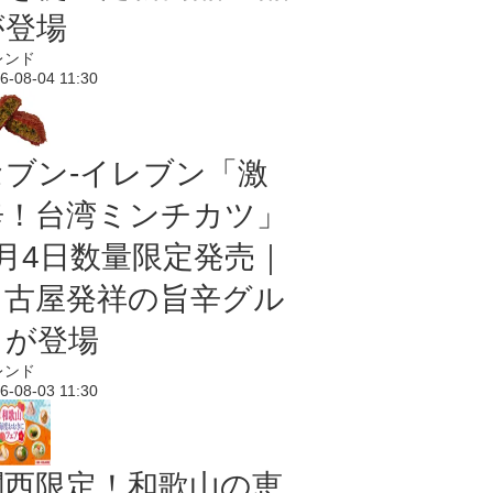
が登場
レンド
6-08-04 11:30
セブン-イレブン「激
辛！台湾ミンチカツ」
8月4日数量限定発売｜
名古屋発祥の旨辛グル
メが登場
レンド
6-08-03 11:30
関西限定！和歌山の恵