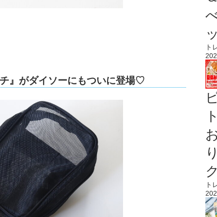
ト
202
チ』がダイソーにもついに登場♡
ト
ト
202