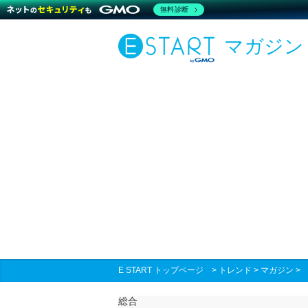
無料診断
マガジン
E START トップページ
>
トレンド
>
マガジン
総合