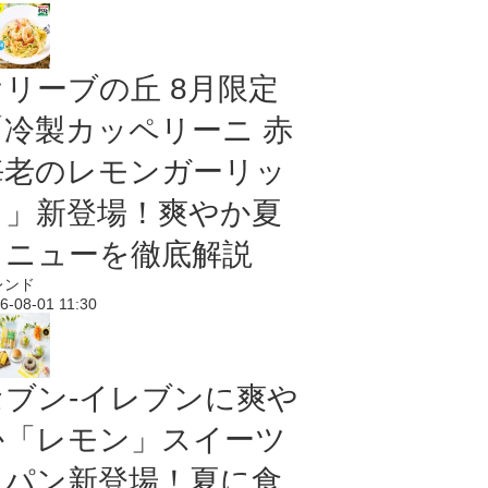
オリーブの丘 8月限定
「冷製カッペリーニ 赤
海老のレモンガーリッ
ク」新登場！爽やか夏
メニューを徹底解説
レンド
6-08-01 11:30
セブン‐イレブンに爽や
か「レモン」スイーツ
＆パン新登場！夏に食