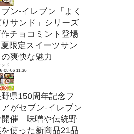
セブン‐イレブン「よく
ばりサンド」シリーズ
新作チョコミント登場
｜夏限定スイーツサン
ドの爽快な魅力
レンド
6-08-06 11:30
長野県150周年記念フ
ェアがセブン-イレブン
で開催 味噌や伝統野
菜を使った新商品21品