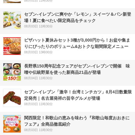
08月01日 11時30分
セブン‐イレブンに爽やか「レモン」スイーツ＆パン新登
場！夏に食べたい限定商品をチェック
08月03日 11時30分
ピザハット夏休みセット3種が3,000円から！お盆や集ま
りにぴったりのボリューム&おトクな期間限定メニュー
08月03日 13時00分
長野県150周年記念フェアがセブン-イレブンで開催 味
噌や伝統野菜を使った新商品21品が登場
08月04日 11時30分
セブン-イレブン「激辛！台湾ミンチカツ」8月4日数量限
定発売｜名古屋発祥の旨辛グルメが登場
08月03日 11時30分
関西限定！和歌山の恵みを味わう『和歌山毎度おおきに
フェア』全商品徹底紹介
08月03日 11時30分