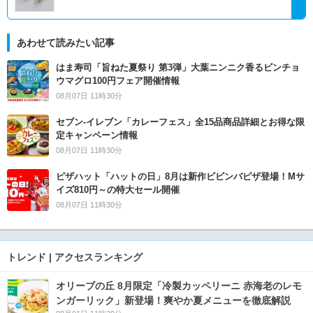
あわせて読みたい記事
はま寿司「旨ねた夏祭り 第3弾」大葉ニンニク香るビンチョ
ウマグロ100円フェア開催情報
08月07日 11時30分
セブン‐イレブン「カレーフェス」全15品商品詳細とお得な限
定キャンペーン情報
08月07日 11時30分
ピザハット「ハットの日」8月は新作ビビンバピザ登場！Mサ
イズ810円～の特大セール開催
08月07日 11時30分
トレンド | アクセスランキング
オリーブの丘 8月限定「冷製カッペリーニ 赤海老のレモ
ンガーリック」新登場！爽やか夏メニューを徹底解説