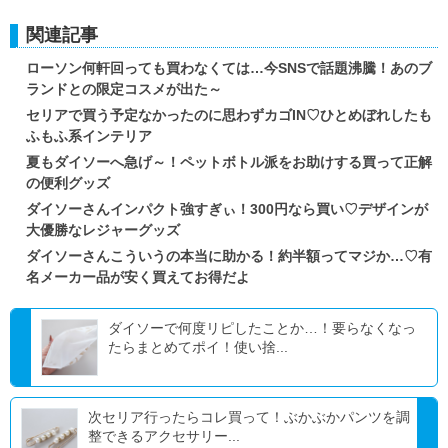
関連記事
ローソン何軒回っても買わなくては…今SNSで話題沸騰！あのブ
ランドとの限定コスメが出た～
セリアで買う予定なかったのに思わずカゴIN♡ひとめぼれしたも
ふもふ系インテリア
夏もダイソーへ急げ～！ペットボトル派をお助けする買って正解
の便利グッズ
ダイソーさんインパクト強すぎぃ！300円なら買い♡デザインが
大優勝なレジャーグッズ
ダイソーさんこういうの本当に助かる！約半額ってマジか…♡有
名メーカー品が安く買えてお得だよ
ダイソーで何度リピしたことか…！要らなくなっ
たらまとめてポイ！使い捨...
次セリア行ったらコレ買って！ぶかぶかパンツを調
整できるアクセサリー...