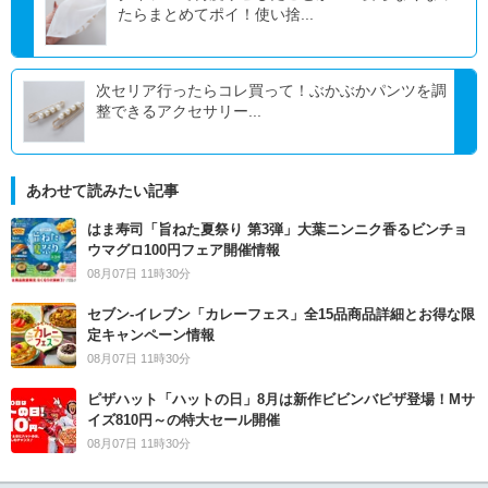
たらまとめてポイ！使い捨...
次セリア行ったらコレ買って！ぶかぶかパンツを調
整できるアクセサリー...
あわせて読みたい記事
はま寿司「旨ねた夏祭り 第3弾」大葉ニンニク香るビンチョ
ウマグロ100円フェア開催情報
08月07日 11時30分
セブン‐イレブン「カレーフェス」全15品商品詳細とお得な限
定キャンペーン情報
08月07日 11時30分
ピザハット「ハットの日」8月は新作ビビンバピザ登場！Mサ
イズ810円～の特大セール開催
08月07日 11時30分