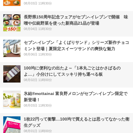
08月03日 11時30分
長野県150周年記念フェアがセブン-イレブンで開催 味
噌や伝統野菜を使った新商品21品が登場
08月04日 11時30分
セブン‐イレブン「よくばりサンド」シリーズ新作チョコ
ミント登場｜夏限定スイーツサンドの爽快な魅力
08月06日 11時30分
100均に便利なの出たよ～「1本丸ごとはかさばるの
よ…」小分けにしてスッキリ持ち運べる板
08月02日 11時00分
氷結®mottainai 富良野メロンがセブン‐イレブン限定で
新登場！
08月03日 11時30分
1枚22円って衝撃…100均で買えるとは思ってなかった衛
生グッズ
08月01日 11時00分