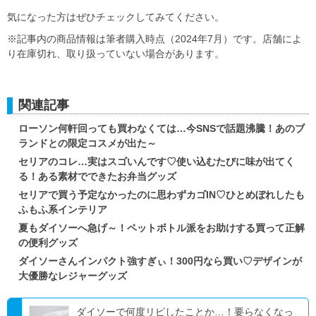
気になった方はぜひチェックしてみてください。
※記事内の商品情報は筆者購入時点（2024年7月）です。店舗によ
り在庫切れ、取り扱っていない場合があります。
関連記事
ローソン何軒回っても買わなくては…今SNSで話題沸騰！あのブ
ランドとの限定コスメが出た～
セリアのコレ…実はスゴいんです♡使い込むたびに味が出てく
る！ある素材でできたお弁当グッズ
セリアで買う予定なかったのに思わずカゴIN♡ひとめぼれしたも
ふもふ系インテリア
夏もダイソーへ急げ～！ペットボトル派をお助けする買って正解
の便利グッズ
ダイソーさんインパクト強すぎぃ！300円なら買い♡デザインが
大優勝なレジャーグッズ
ダイソーで何度リピしたことか…！要らなくなっ