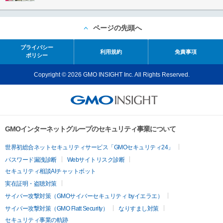
ページの先頭へ
プライバシー
利用規約
免責事項
ポリシー
Copyright © 2026 GMO INSIGHT Inc. All Rights Reserved.
GMOインターネットグループのセキュリティ事業について
世界初総合ネットセキュリティサービス「GMOセキュリティ24」
パスワード漏洩診断
Webサイトリスク診断
セキュリティ相談AIチャットボット
実在証明・盗聴対策
サイバー攻撃対策（GMOサイバーセキュリティ byイエラエ）
サイバー攻撃対策（GMO Flatt Security）
なりすまし対策
セキュリティ事業の軌跡