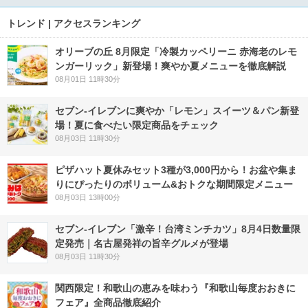
トレンド | アクセスランキング
オリーブの丘 8月限定「冷製カッペリーニ 赤海老のレモ
ンガーリック」新登場！爽やか夏メニューを徹底解説
08月01日 11時30分
セブン‐イレブンに爽やか「レモン」スイーツ＆パン新登
場！夏に食べたい限定商品をチェック
08月03日 11時30分
ピザハット夏休みセット3種が3,000円から！お盆や集ま
りにぴったりのボリューム&おトクな期間限定メニュー
08月03日 13時00分
セブン-イレブン「激辛！台湾ミンチカツ」8月4日数量限
定発売｜名古屋発祥の旨辛グルメが登場
08月03日 11時30分
関西限定！和歌山の恵みを味わう『和歌山毎度おおきに
フェア』全商品徹底紹介