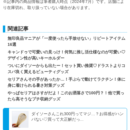
※記事内の商品情報は筆者購入時点（2024年7月）です。店舗によ
り在庫切れ、取り扱っていない場合があります。
関連記事
無印良品マニアが「一度使ったら手放せない」リピートアイテム
16選
キャンドゥで可愛いの見っけ！何気に推し活仕様なのが可愛い♡
デザイン性が高いキーホルダー
ついにダイソーからも出たー！セット買い推奨♡ドラストよりコ
スパ良く買えるビューティグッズ
セリアさんその手があったか…！手ぶらで動けてラクチン！体に
身に着けられる暑さ対策グッズ
やっぱセリアはさすがだよ！このお洒落さで100円？！他で買っ
たら高そうなプチ収納グッズ
ダイソーさんこれ300円ってマジ…？お得感がハン
パない♡買って大正解だっ...