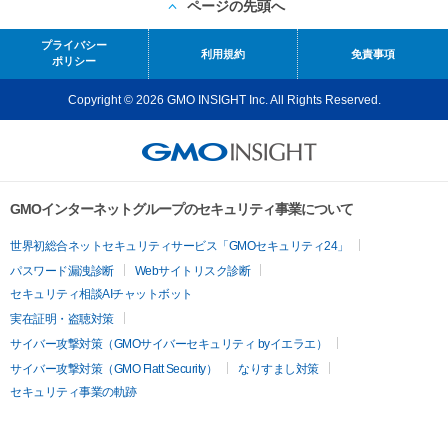
ページの先頭へ
プライバシー
利用規約
免責事項
ポリシー
Copyright © 2026 GMO INSIGHT Inc. All Rights Reserved.
GMOインターネットグループのセキュリティ事業について
世界初総合ネットセキュリティサービス「GMOセキュリティ24」
パスワード漏洩診断
Webサイトリスク診断
セキュリティ相談AIチャットボット
実在証明・盗聴対策
サイバー攻撃対策（GMOサイバーセキュリティ byイエラエ）
サイバー攻撃対策（GMO Flatt Security）
なりすまし対策
セキュリティ事業の軌跡