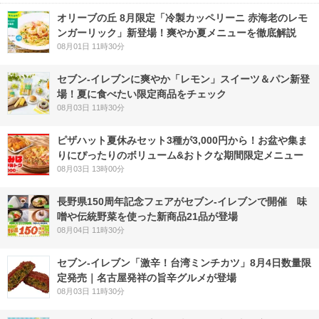
オリーブの丘 8月限定「冷製カッペリーニ 赤海老のレモ
ンガーリック」新登場！爽やか夏メニューを徹底解説
08月01日 11時30分
セブン‐イレブンに爽やか「レモン」スイーツ＆パン新登
場！夏に食べたい限定商品をチェック
08月03日 11時30分
ピザハット夏休みセット3種が3,000円から！お盆や集ま
りにぴったりのボリューム&おトクな期間限定メニュー
08月03日 13時00分
長野県150周年記念フェアがセブン-イレブンで開催 味
噌や伝統野菜を使った新商品21品が登場
08月04日 11時30分
セブン-イレブン「激辛！台湾ミンチカツ」8月4日数量限
定発売｜名古屋発祥の旨辛グルメが登場
08月03日 11時30分