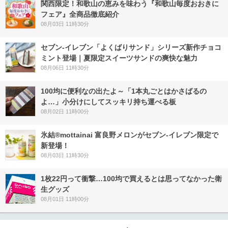
関西限定！和歌山の恵みを味わう『和歌山毎度おおきに
フェア』全商品徹底紹介
08月03日 11時30分
セブン‐イレブン「よくばりサンド」シリーズ新作チョコ
ミント登場｜夏限定スイーツサンドの爽快な魅力
08月06日 11時30分
100均に便利なの出たよ～「1本丸ごとはかさばるの
よ…」小分けにしてスッキリ持ち運べる板
08月02日 11時00分
氷結®mottainai 富良野メロンがセブン‐イレブン限定で
新登場！
08月03日 11時30分
1枚22円って衝撃…100均で買えるとは思ってなかった衛
生グッズ
08月01日 11時00分