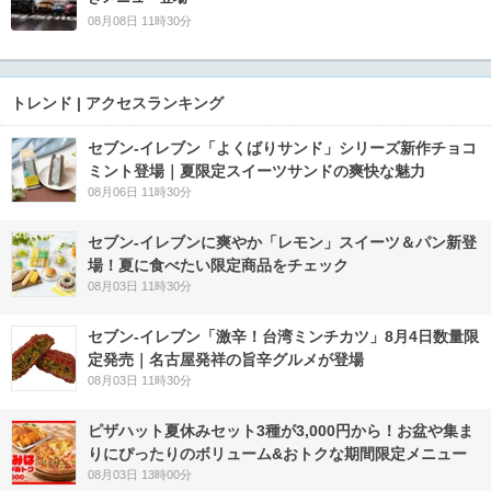
08月08日 11時30分
トレンド | アクセスランキング
セブン‐イレブン「よくばりサンド」シリーズ新作チョコ
ミント登場｜夏限定スイーツサンドの爽快な魅力
08月06日 11時30分
セブン‐イレブンに爽やか「レモン」スイーツ＆パン新登
場！夏に食べたい限定商品をチェック
08月03日 11時30分
セブン-イレブン「激辛！台湾ミンチカツ」8月4日数量限
定発売｜名古屋発祥の旨辛グルメが登場
08月03日 11時30分
ピザハット夏休みセット3種が3,000円から！お盆や集ま
りにぴったりのボリューム&おトクな期間限定メニュー
08月03日 13時00分