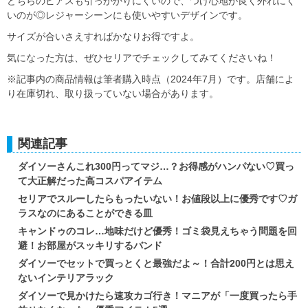
どちらのピアスも引っかかりにくいので、つけ心地が良く外れにく
いのが◎レジャーシーンにも使いやすいデザインです。
サイズが合いさえすればかなりお得ですよ。
気になった方は、ぜひセリアでチェックしてみてくださいね！
※記事内の商品情報は筆者購入時点（2024年7月）です。店舗によ
り在庫切れ、取り扱っていない場合があります。
関連記事
ダイソーさんこれ300円ってマジ…？お得感がハンパない♡買っ
て大正解だった高コスパアイテム
セリアでスルーしたらもったいない！お値段以上に優秀です♡ガ
ラスなのにあることができる皿
キャンドゥのコレ…地味だけど優秀！ゴミ袋見えちゃう問題を回
避！お部屋がスッキリするバンド
ダイソーでセットで買っとくと最強だよ～！合計200円とは思え
ないインテリアラック
ダイソーで見かけたら速攻カゴ行き！マニアが「一度買ったら手