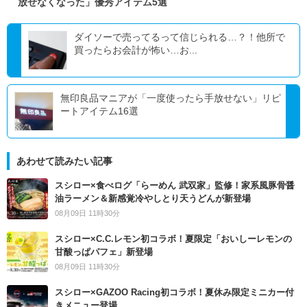
放せなくなった」優秀アイテム5選
ダイソーで売ってるって信じられる…？！他所で
買ったらお会計が怖い…お...
無印良品マニアが「一度使ったら手放せない」リピ
ートアイテム16選
あわせて読みたい記事
スシロー×食べログ「らーめん 武双家」監修！家系風豚骨醤
油ラーメン＆新感覚冷やしとり天うどんが新登場
08月09日 11時30分
スシロー×C.C.レモン初コラボ！夏限定「おいしーレモンの
甘酸っぱパフェ」新登場
08月09日 11時30分
スシロー×GAZOO Racing初コラボ！夏休み限定ミニカー付
きメニュー登場