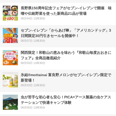
長野県150周年記念フェアがセブン-イレブンで開催 味
噌や伝統野菜を使った新商品21品が登場
08月04日 11時30分
セブン‐イレブン「からあげ棒」「アメリカンドッグ」3
日間限定30円引きセールを開催中！
08月07日 11時30分
関西限定！和歌山の恵みを味わう『和歌山毎度おおきに
フェア』全商品徹底紹介
08月03日 11時30分
氷結®mottainai 富良野メロンがセブン‐イレブン限定で
新登場！
08月03日 11時30分
虫が苦手な初心者も安心！PICA×アース製薬の虫ケアス
テーションで快適キャンプ体験
08月05日 11時30分