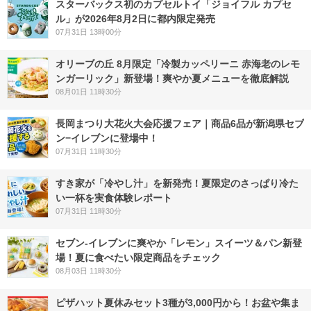
スターバックス初のカプセルトイ「ジョイフル カプセ
ル」が2026年8月2日に都内限定発売
07月31日 13時00分
オリーブの丘 8月限定「冷製カッペリーニ 赤海老のレモ
ンガーリック」新登場！爽やか夏メニューを徹底解説
08月01日 11時30分
長岡まつり大花火大会応援フェア｜商品6品が新潟県セブ
ン−イレブンに登場中！
07月31日 11時30分
すき家が「冷やし汁」を新発売！夏限定のさっぱり冷た
い一杯を実食体験レポート
07月31日 11時30分
セブン‐イレブンに爽やか「レモン」スイーツ＆パン新登
場！夏に食べたい限定商品をチェック
08月03日 11時30分
ピザハット夏休みセット3種が3,000円から！お盆や集ま