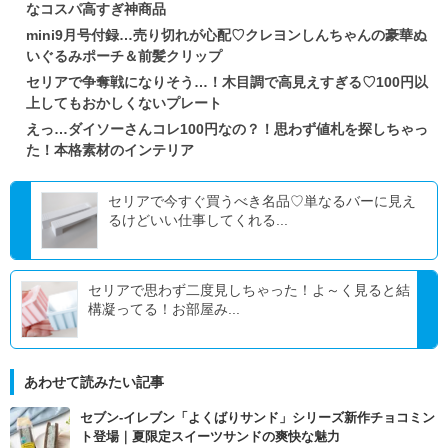
なコスパ高すぎ神商品
mini9月号付録…売り切れが心配♡クレヨンしんちゃんの豪華ぬ
いぐるみポーチ＆前髪クリップ
セリアで争奪戦になりそう…！木目調で高見えすぎる♡100円以
上してもおかしくないプレート
えっ…ダイソーさんコレ100円なの？！思わず値札を探しちゃっ
た！本格素材のインテリア
セリアで今すぐ買うべき名品♡単なるバーに見え
るけどいい仕事してくれる...
セリアで思わず二度見しちゃった！よ～く見ると結
構凝ってる！お部屋み...
あわせて読みたい記事
セブン‐イレブン「よくばりサンド」シリーズ新作チョコミン
ト登場｜夏限定スイーツサンドの爽快な魅力