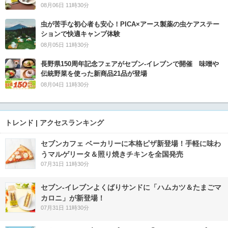
08月06日 11時30分
虫が苦手な初心者も安心！PICA×アース製薬の虫ケアステー
ションで快適キャンプ体験
08月05日 11時30分
長野県150周年記念フェアがセブン-イレブンで開催 味噌や
伝統野菜を使った新商品21品が登場
08月04日 11時30分
トレンド | アクセスランキング
セブンカフェ ベーカリーに本格ピザ新登場！手軽に味わ
うマルゲリータ＆照り焼きチキンを全国発売
07月31日 11時30分
セブン‐イレブンよくばりサンドに「ハムカツ＆たまごマ
カロニ」が新登場！
07月31日 11時30分