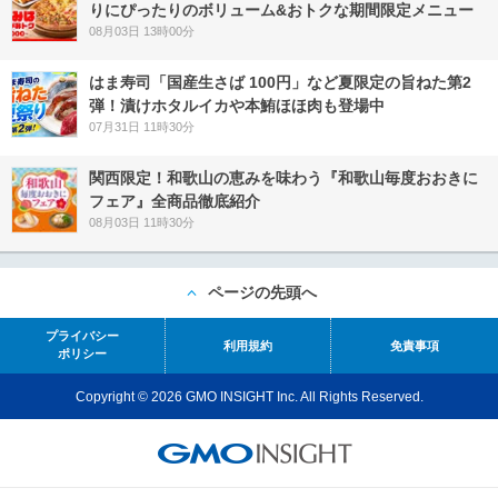
りにぴったりのボリューム&おトクな期間限定メニュー
08月03日 13時00分
はま寿司「国産生さば 100円」など夏限定の旨ねた第2
弾！漬けホタルイカや本鮪ほほ肉も登場中
07月31日 11時30分
関西限定！和歌山の恵みを味わう『和歌山毎度おおきに
フェア』全商品徹底紹介
08月03日 11時30分
ページの先頭へ
プライバシー
利用規約
免責事項
ポリシー
Copyright © 2026 GMO INSIGHT Inc. All Rights Reserved.