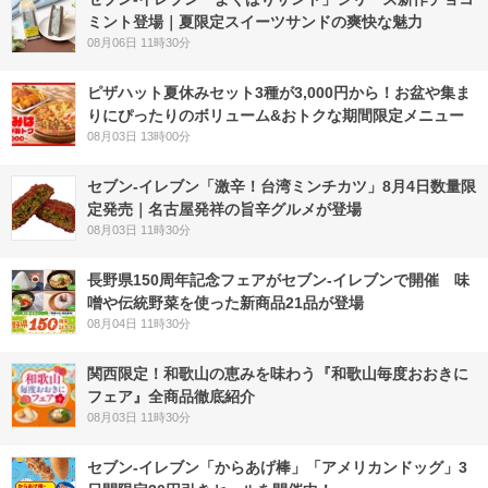
ミント登場｜夏限定スイーツサンドの爽快な魅力
08月06日 11時30分
ピザハット夏休みセット3種が3,000円から！お盆や集ま
りにぴったりのボリューム&おトクな期間限定メニュー
08月03日 13時00分
セブン-イレブン「激辛！台湾ミンチカツ」8月4日数量限
定発売｜名古屋発祥の旨辛グルメが登場
08月03日 11時30分
長野県150周年記念フェアがセブン-イレブンで開催 味
噌や伝統野菜を使った新商品21品が登場
08月04日 11時30分
関西限定！和歌山の恵みを味わう『和歌山毎度おおきに
フェア』全商品徹底紹介
08月03日 11時30分
セブン‐イレブン「からあげ棒」「アメリカンドッグ」3