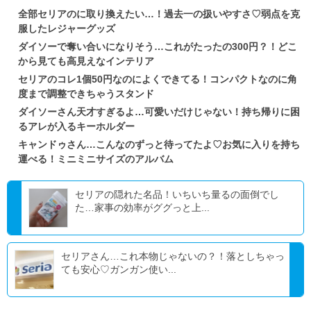
全部セリアのに取り換えたい…！過去一の扱いやすさ♡弱点を克
服したレジャーグッズ
ダイソーで奪い合いになりそう…これがたったの300円？！どこ
から見ても高見えなインテリア
セリアのコレ1個50円なのによくできてる！コンパクトなのに角
度まで調整できちゃうスタンド
ダイソーさん天才すぎるよ…可愛いだけじゃない！持ち帰りに困
るアレが入るキーホルダー
キャンドゥさん…こんなのずっと待ってたよ♡お気に入りを持ち
運べる！ミニミニサイズのアルバム
セリアの隠れた名品！いちいち量るの面倒でし
た…家事の効率がググっと上...
セリアさん…これ本物じゃないの？！落としちゃっ
ても安心♡ガンガン使い...