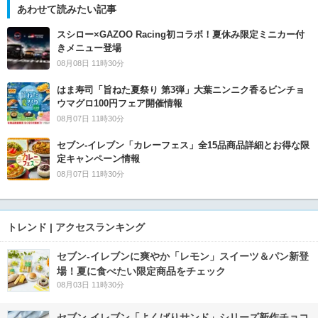
あわせて読みたい記事
スシロー×GAZOO Racing初コラボ！夏休み限定ミニカー付
きメニュー登場
08月08日 11時30分
はま寿司「旨ねた夏祭り 第3弾」大葉ニンニク香るビンチョ
ウマグロ100円フェア開催情報
08月07日 11時30分
セブン‐イレブン「カレーフェス」全15品商品詳細とお得な限
定キャンペーン情報
08月07日 11時30分
トレンド | アクセスランキング
セブン‐イレブンに爽やか「レモン」スイーツ＆パン新登
場！夏に食べたい限定商品をチェック
08月03日 11時30分
セブン‐イレブン「よくばりサンド」シリーズ新作チョコ