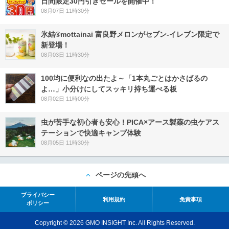
日間限定30円引きセールを開催中！
08月07日 11時30分
氷結®mottainai 富良野メロンがセブン‐イレブン限定で
新登場！
08月03日 11時30分
100均に便利なの出たよ～「1本丸ごとはかさばるの
よ…」小分けにしてスッキリ持ち運べる板
08月02日 11時00分
虫が苦手な初心者も安心！PICA×アース製薬の虫ケアス
テーションで快適キャンプ体験
08月05日 11時30分
ページの先頭へ
プライバシー
利用規約
免責事項
ポリシー
Copyright © 2026 GMO INSIGHT Inc. All Rights Reserved.