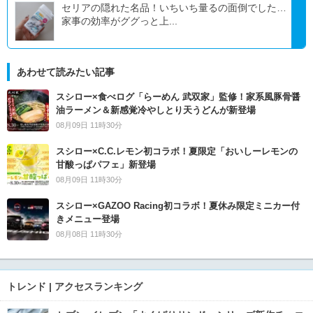
セリアの隠れた名品！いちいち量るの面倒でした…
家事の効率がググっと上...
あわせて読みたい記事
スシロー×食べログ「らーめん 武双家」監修！家系風豚骨醤
油ラーメン＆新感覚冷やしとり天うどんが新登場
08月09日 11時30分
スシロー×C.C.レモン初コラボ！夏限定「おいしーレモンの
甘酸っぱパフェ」新登場
08月09日 11時30分
スシロー×GAZOO Racing初コラボ！夏休み限定ミニカー付
きメニュー登場
08月08日 11時30分
トレンド | アクセスランキング