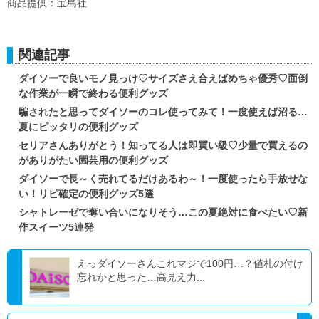
商品提供：宝島社
関連記事
ダイソーで良いモノ見っけ♡サイズさえ合えばめちゃ優秀♡面倒
な作業が一瞬で終わる便利グッズ
騙されたと思ってダイソーのコレ使ってみて！一度使えば沼る…
夏にピッタリの便利グッズ
セリアさんありがとう！知ってる人は即買い級♡少量で買えるの
がありがたい園芸用の便利グッズ
ダイソーで長～く売れてるだけあるわ～！一度使ったら手放せな
い！リピ確定の便利グッズ5選
シャトレーゼで奪い合いになりそう…この夏絶対に食べたい♡新
作スイーツ5連発
えっダイソーさんこれマジで100円…？値札の付け
忘れかと思った…高見え力...