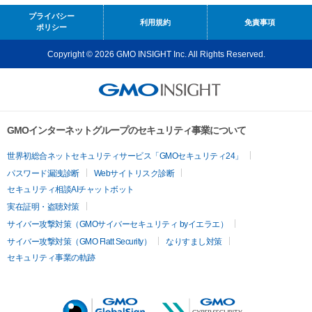
プライバシー
利用規約
免責事項
ポリシー
Copyright © 2026 GMO INSIGHT Inc. All Rights Reserved.
GMOインターネットグループのセキュリティ事業について
世界初総合ネットセキュリティサービス「GMOセキュリティ24」
パスワード漏洩診断
Webサイトリスク診断
セキュリティ相談AIチャットボット
実在証明・盗聴対策
サイバー攻撃対策（GMOサイバーセキュリティ byイエラエ）
サイバー攻撃対策（GMO Flatt Security）
なりすまし対策
セキュリティ事業の軌跡