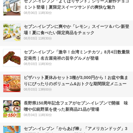
セブン‐イレブン「よくばりサンド」シリーズ新作チョコ
ミント登場｜夏限定スイーツサンドの爽快な魅力
08月06日 11時30分
セブン‐イレブンに爽やか「レモン」スイーツ＆パン新登
場！夏に食べたい限定商品をチェック
08月03日 11時30分
セブン-イレブン「激辛！台湾ミンチカツ」8月4日数量限
定発売｜名古屋発祥の旨辛グルメが登場
08月03日 11時30分
ピザハット夏休みセット3種が3,000円から！お盆や集ま
りにぴったりのボリューム&おトクな期間限定メニュー
08月03日 13時00分
長野県150周年記念フェアがセブン-イレブンで開催 味
噌や伝統野菜を使った新商品21品が登場
08月04日 11時30分
セブン‐イレブン「からあげ棒」「アメリカンドッグ」3