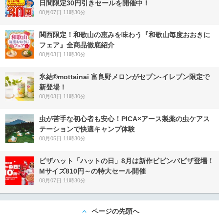
日間限定30円引きセールを開催中！
08月07日 11時30分
関西限定！和歌山の恵みを味わう『和歌山毎度おおきに
フェア』全商品徹底紹介
08月03日 11時30分
氷結®mottainai 富良野メロンがセブン‐イレブン限定で
新登場！
08月03日 11時30分
虫が苦手な初心者も安心！PICA×アース製薬の虫ケアス
テーションで快適キャンプ体験
08月05日 11時30分
ピザハット「ハットの日」8月は新作ビビンバピザ登場！
Mサイズ810円～の特大セール開催
08月07日 11時30分
ページの先頭へ