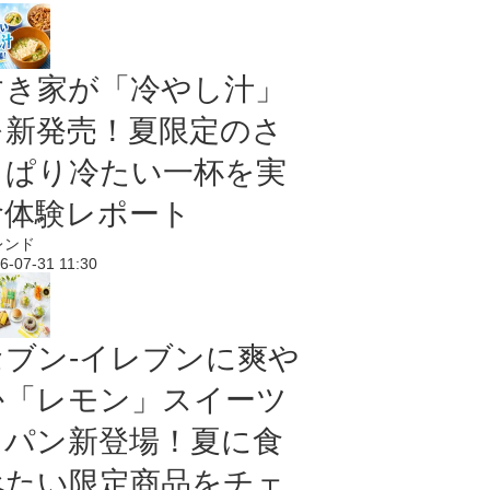
すき家が「冷やし汁」
を新発売！夏限定のさ
っぱり冷たい一杯を実
食体験レポート
レンド
6-07-31 11:30
セブン‐イレブンに爽や
か「レモン」スイーツ
＆パン新登場！夏に食
べたい限定商品をチェ