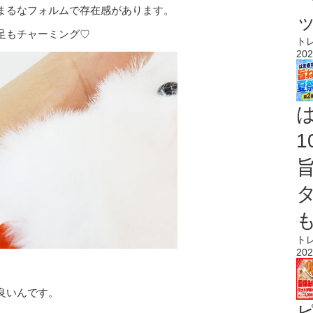
まるなフォルムで存在感があります。
足もチャーミング♡
ト
202
ト
202
良いんです。