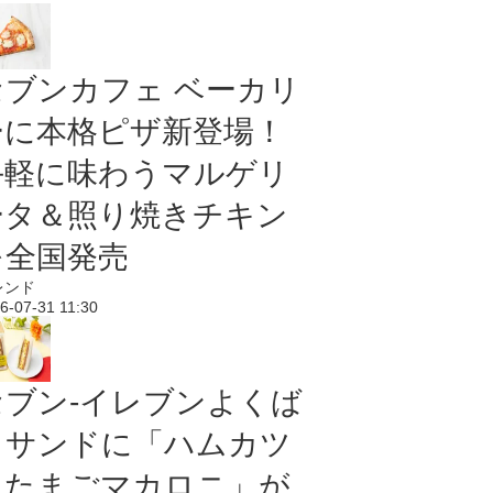
セブンカフェ ベーカリ
ーに本格ピザ新登場！
手軽に味わうマルゲリ
ータ＆照り焼きチキン
を全国発売
レンド
6-07-31 11:30
セブン‐イレブンよくば
りサンドに「ハムカツ
＆たまごマカロニ」が