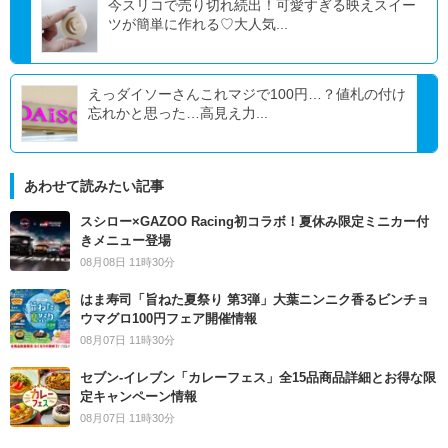
今スリコで売り切れ続出！可愛すぎる映えスイー
ツが簡単に作れる♡大人気...
えっダイソーさんこれマジで100円…？値札の付け
忘れかと思った…高見え力...
あわせて読みたい記事
スシロー×GAZOO Racing初コラボ！夏休み限定ミニカー付
きメニュー登場
08月08日 11時30分
はま寿司「旨ねた夏祭り 第3弾」大葉ニンニク香るビンチョ
ウマグロ100円フェア開催情報
08月07日 11時30分
セブン‐イレブン「カレーフェス」全15品商品詳細とお得な限
定キャンペーン情報
08月07日 11時30分