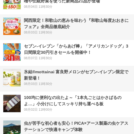
噌や伝統野菜を使った新商品21品が登場
08月04日 11時30分
関西限定！和歌山の恵みを味わう『和歌山毎度おおきに
フェア』全商品徹底紹介
08月03日 11時30分
セブン‐イレブン「からあげ棒」「アメリカンドッグ」3
日間限定30円引きセールを開催中！
08月07日 11時30分
氷結®mottainai 富良野メロンがセブン‐イレブン限定で
新登場！
08月03日 11時30分
100均に便利なの出たよ～「1本丸ごとはかさばるの
よ…」小分けにしてスッキリ持ち運べる板
08月02日 11時00分
虫が苦手な初心者も安心！PICA×アース製薬の虫ケアス
テーションで快適キャンプ体験