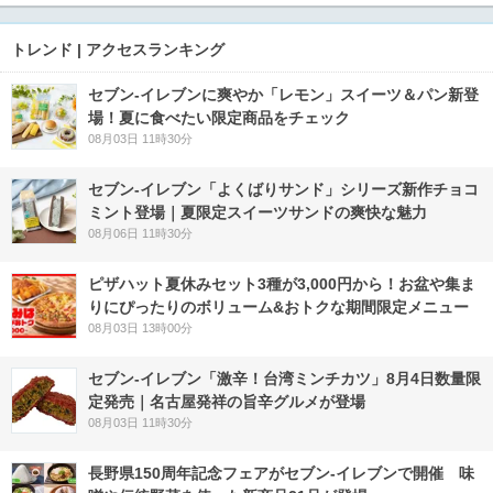
トレンド | アクセスランキング
セブン‐イレブンに爽やか「レモン」スイーツ＆パン新登
場！夏に食べたい限定商品をチェック
08月03日 11時30分
セブン‐イレブン「よくばりサンド」シリーズ新作チョコ
ミント登場｜夏限定スイーツサンドの爽快な魅力
08月06日 11時30分
ピザハット夏休みセット3種が3,000円から！お盆や集ま
りにぴったりのボリューム&おトクな期間限定メニュー
08月03日 13時00分
セブン-イレブン「激辛！台湾ミンチカツ」8月4日数量限
定発売｜名古屋発祥の旨辛グルメが登場
08月03日 11時30分
長野県150周年記念フェアがセブン-イレブンで開催 味