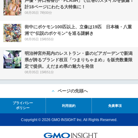
声優・井口裕香が「FLASH」で圧巻のスタイルを披露！
計18ページにわたる大特集に！
08月05日 7時00分
街中にポケモン100匹以上、立像は19匹 日本橋・八重
洲で“伝説のポケモン”を巡る謎解き
08月05日 15時55分
明治神宮外苑内のレストラン・森のビアガーデンで新潟
県が誇るブランド枝豆「つまりちゃまめ」を販売数量限
定で提供。えだまめ県の魅力を発信
08月05日 15時51分
ページの先頭へ
プライバシー
利用規約
免責事項
ポリシー
Copyright © 2026 GMO INSIGHT Inc. All Rights Reserved.