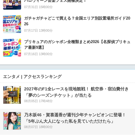
ハロウィーン音楽フェス開催決定！
07月31日 15時00分
ガチャガチャどこで買える？全国エリア別設置場所ガイド20
26
07月17日 13時00分
プリキュアのガシャポン全種類まとめ2026【名探偵プリキュ
ア最新9選】
07月16日 13時00分
エンタメ | アクセスランキング
2027年のF1全レースを現地観戦！ 航空券・宿泊費付き
「夢のシーズンチケット」が当たる
08月05日 17時48分
乃木坂46・賀喜遥香が週刊少年チャンピオンに登場！
「5年ぶん大人になった私を見ていただけたら」
08月07日 18時00分