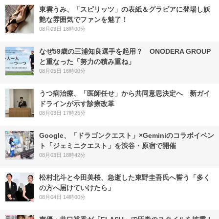
東雲うみ、「スピリッツ」の表紙＆グラビアに登場し妖
艶な雰囲気でファンを魅了！
08月03日 18時00分
なぜ59歳の三浦知良選手を起用？ ONODERA GROUP
と重なった「努力の積み重ね」
08月05日 16時00分
うつ病治療、「医師任せ」から共同意思決定へ 新ガイ
ドラインが示す診療改革
08月03日 17時25分
Google、「ドラゴンクエスト」×Geminiのコラボイベン
ト「ジェミニクエスト」を渋谷・原宿で開催
08月03日 18時42分
松村北斗と今田美桜、急逝した東野圭吾氏へ誓う「多く
の方へ届けていけたら」
08月04日 14時00分