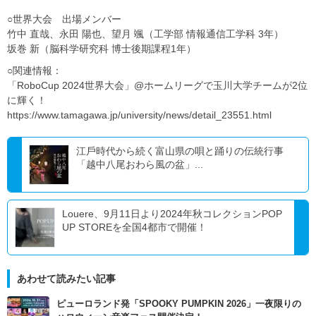
○世界大会 出場メンバー
竹中 直哉、永田 陽也、望月 颯（工学部 情報通信工学科 3年）
坂巻 新（脳科学研究科 博士後期課程1年）
○関連情報：
「RoboCup 2024世界大会」@ホームリーグで玉川大学チームが2位
に輝く！
https://www.tamagawa.jp/university/news/detail_23551.html
江⼾時代から続く富山県の唄と踊りの伝統行事
「越中⼋尾おわら⾵の盆」...
Louere、9月11日より2024年秋コレクションPOP
UP STOREを全国4都市で開催！
あわせて読みたい記事
ピューロランド発「SPOOKY PUMPKIN 2026」一夜限りの