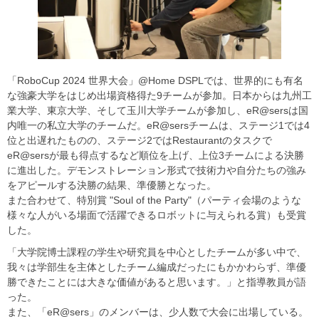
「RoboCup 2024 世界大会」@Home DSPLでは、世界的にも有名
な強豪大学をはじめ出場資格得た9チームが参加。日本からは九州工
業大学、東京大学、そして玉川大学チームが参加し、eR@sersは国
内唯一の私立大学のチームだ。eR@sersチームは、ステージ1では4
位と出遅れたものの、ステージ2ではRestaurantのタスクで
eR@sersが最も得点するなど順位を上げ、上位3チームによる決勝
に進出した。デモンストレーション形式で技術力や自分たちの強み
をアピールする決勝の結果、準優勝となった。
また合わせて、特別賞 "Soul of the Party"（パーティ会場のような
様々な人がいる場面で活躍できるロボットに与えられる賞）も受賞
した。
「大学院博士課程の学生や研究員を中心としたチームが多い中で、
我々は学部生を主体としたチーム編成だったにもかかわらず、準優
勝できたことには大きな価値があると思います。」と指導教員が語
った。
また、「eR@sers」のメンバーは、少人数で大会に出場している。