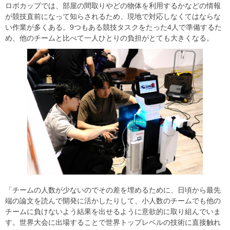
ロボカップでは、部屋の間取りやどの物体を利用するかなどの情報
が競技直前になって知らされるため、現地で対応しなくてはならな
い作業が多くある。9つもある競技タスクをたった4人で準備するた
め、他のチームと比べて一人ひとりの負担がとても大きくなる。
「チームの人数が少ないのでその差を埋めるために、日頃から最先
端の論文を読んで開発に活かしたりして、小人数のチームでも他の
チームに負けないよう結果を出せるように意欲的に取り組んでいま
す。世界大会に出場することで世界トップレベルの技術に直接触れ