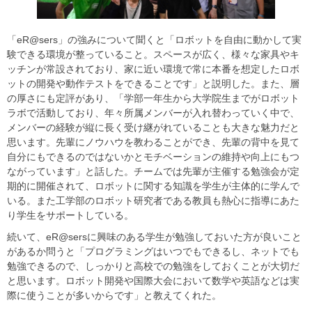
「eR@sers」の強みについて聞くと「ロボットを自由に動かして実
験できる環境が整っていること。スペースが広く、様々な家具やキ
ッチンが常設されており、家に近い環境で常に本番を想定したロボ
ットの開発や動作テストをできることです」と説明した。また、層
の厚さにも定評があり、「学部一年生から大学院生までがロボット
ラボで活動しており、年々所属メンバーが入れ替わっていく中で、
メンバーの経験が縦に長く受け継がれていることも大きな魅力だと
思います。先輩にノウハウを教わることができ、先輩の背中を見て
自分にもできるのではないかとモチベーションの維持や向上にもつ
ながっています」と話した。チームでは先輩が主催する勉強会が定
期的に開催されて、ロボットに関する知識を学生が主体的に学んで
いる。また工学部のロボット研究者である教員も熱心に指導にあた
り学生をサポートしている。
続いて、eR@sersに興味のある学生が勉強しておいた方が良いこと
があるか問うと「プログラミングはいつでもできるし、ネットでも
勉強できるので、しっかりと高校での勉強をしておくことが大切だ
と思います。ロボット開発や国際大会において数学や英語などは実
際に使うことが多いからです」と教えてくれた。