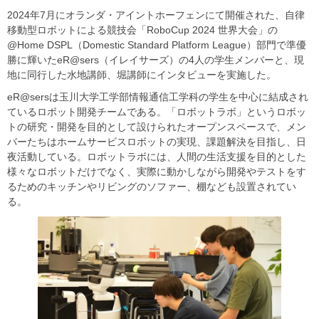
2024年7月にオランダ・アイントホーフェンにて開催された、自律
移動型ロボットによる競技会「RoboCup 2024 世界大会」の
@Home DSPL（Domestic Standard Platform League）部門で準優
勝に輝いたeR@sers（イレイサーズ）の4人の学生メンバーと、現
地に同行した水地講師、堀講師にインタビューを実施した。
eR@sersは玉川大学工学部情報通信工学科の学生を中心に結成され
ているロボット開発チームである。「ロボットラボ」というロボッ
トの研究・開発を目的として設けられたオープンスペースで、メン
バーたちはホームサービスロボットの実現、課題解決を目指し、日
夜活動している。ロボットラボには、人間の生活支援を目的とした
様々なロボットだけでなく、実際に動かしながら開発やテストをす
るためのキッチンやリビングのソファー、棚なども設置されてい
る。