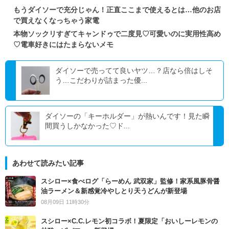
もうダイソーで充分じゃん！正直ここまで使えるとは…他のお店
で買えなくなっちゃう家電
本物ソックリすぎてキャンドゥで二度見♡可愛いのに実用性高め
♡電車好きにはたまらないメモ
ダイソーで売ってて良いヤツ…？店なら倍はしそ
う…こだわりが詰まった優...
ダイソーの「キーホルダー」が熱いんです！見た瞬
間買うしかなかった♡ド...
あわせて読みたい記事
スシロー×食べログ「らーめん 武双家」監修！家系風豚骨醤
油ラーメン＆新感覚冷やしとり天うどんが新登場
08月09日 11時30分
スシロー×C.C.レモン初コラボ！夏限定「おいしーレモンの