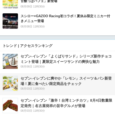
甘酸っぱパフェ」新登場
08月09日 11時30分
スシロー×GAZOO Racing初コラボ！夏休み限定ミニカー付
きメニュー登場
08月08日 11時30分
トレンド | アクセスランキング
セブン‐イレブン「よくばりサンド」シリーズ新作チョコ
ミント登場｜夏限定スイーツサンドの爽快な魅力
08月06日 11時30分
セブン‐イレブンに爽やか「レモン」スイーツ＆パン新登
場！夏に食べたい限定商品をチェック
08月03日 11時30分
セブン-イレブン「激辛！台湾ミンチカツ」8月4日数量限
定発売｜名古屋発祥の旨辛グルメが登場
08月03日 11時30分