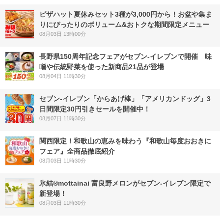
ピザハット夏休みセット3種が3,000円から！お盆や集ま
りにぴったりのボリューム&おトクな期間限定メニュー
08月03日 13時00分
長野県150周年記念フェアがセブン-イレブンで開催 味
噌や伝統野菜を使った新商品21品が登場
08月04日 11時30分
セブン‐イレブン「からあげ棒」「アメリカンドッグ」3
日間限定30円引きセールを開催中！
08月07日 11時30分
関西限定！和歌山の恵みを味わう『和歌山毎度おおきに
フェア』全商品徹底紹介
08月03日 11時30分
氷結®mottainai 富良野メロンがセブン‐イレブン限定で
新登場！
08月03日 11時30分