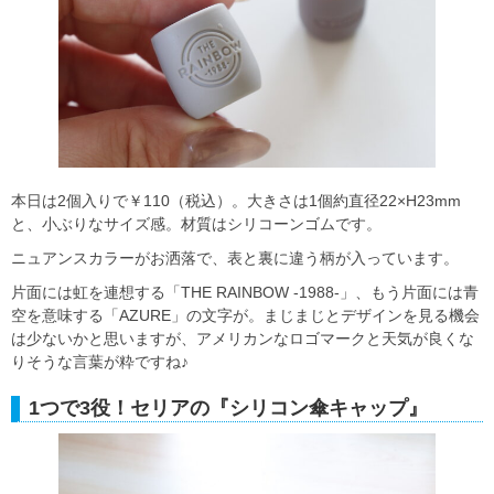
本日は2個入りで￥110（税込）。大きさは1個約直径22×H23mm
と、小ぶりなサイズ感。材質はシリコーンゴムです。
ニュアンスカラーがお洒落で、表と裏に違う柄が入っています。
片面には虹を連想する「THE RAINBOW ‐1988‐」、もう片面には青
空を意味する「AZURE」の文字が。まじまじとデザインを見る機会
は少ないかと思いますが、アメリカンなロゴマークと天気が良くな
りそうな言葉が粋ですね♪
1つで3役！セリアの『シリコン傘キャップ』