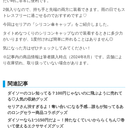
たい時に非常に便利です。
2個入りなので、持ち手と先端の両方に装着できます。雨の日でもス
トレスフリーに過ごせるのでおすすめですよ♡
今回はセリアの『シリコン傘キャップ』をご紹介しました。
タイトめなつくりのシリコンキャップなので装着するときに多少力
がいりますが、1度付ければ簡単に外れることはありません◎
気になった方はぜひチェックしてみてください！
※記事内の商品情報は筆者購入時点（2024年8月）です。店舗によ
り在庫切れ、取り扱っていない場合があります。
関連記事
ダイソーのコレ知ってる？100円じゃないのに飛ぶように売れて
る♡人気の収納グッズ
セリアさん渋すぎるよ！奪い合いになる予感…誰もが知ってるあ
のロングセラー商品コラボグッズ
ダイソーなら1つ150円だよ～！持たなくていいかららくちん♡巻
いて使えるエクササイズグッズ