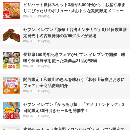
ピザハット夏休みセット3種が3,000円から！お盆や集ま
りにぴったりのボリューム&おトクな期間限定メニュー
08月03日 13時00分
セブン-イレブン「激辛！台湾ミンチカツ」8月4日数量限
定発売｜名古屋発祥の旨辛グルメが登場
08月03日 11時30分
長野県150周年記念フェアがセブン-イレブンで開催 味
噌や伝統野菜を使った新商品21品が登場
08月04日 11時30分
関西限定！和歌山の恵みを味わう『和歌山毎度おおきに
フェア』全商品徹底紹介
08月03日 11時30分
セブン‐イレブン「からあげ棒」「アメリカンドッグ」3
日間限定30円引きセールを開催中！
08月07日 11時30分
氷結®mottainai 富良野メロンがセブン‐イレブン限定で