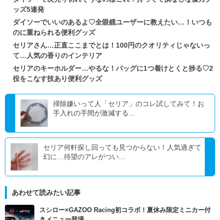
ッズ5連発
ダイソーでいいのあるよ♡全眼鏡ユーザーに教えたい…！いつも
のに重ねられる便利グッズ
セリアさん…正直ここまでとは！100円のクオリティじゃないっ
て…人気の香りのインテリア
セリアのキーホルダー…やるな！バッグに1つ着けとくと捗る♡2
役をこなす技あり便利グッズ
掃除嫌いって人「セリア」のコレ試してみて！お
手入れの手間が激減する...
セリア何軒探し回っても見つからない！人気過ぎて
幻に…待望のアレがつい...
あわせて読みたい記事
スシロー×GAZOO Racing初コラボ！夏休み限定ミニカー付
きメニュー登場