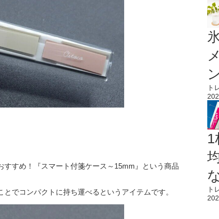
氷
ト
202
1
おすすめ！『スマート付箋ケース～15mm』という商品
ト
ことでコンパクトに持ち運べるというアイテムです。
202