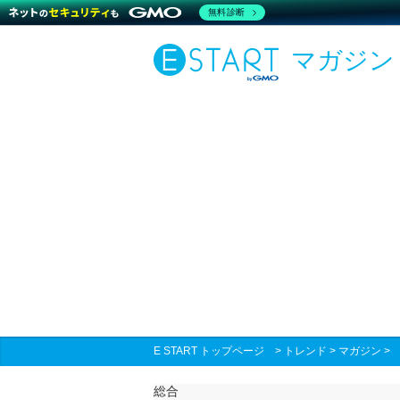
無料診断
マガジン
E START トップページ
>
トレンド
>
マガジン
総合