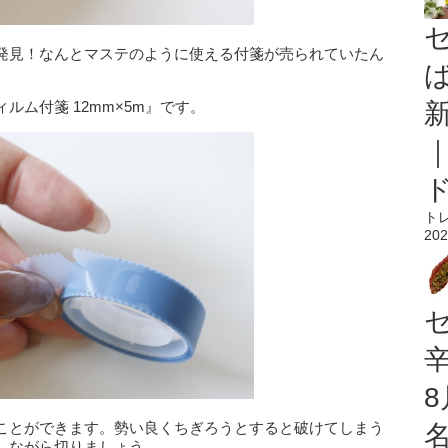
発見！なんとマステのように使える付箋が売られていたん
ム付箋 12mm×5m』です。
ト
202
ことができます。勢い良くちぎろうとすると破けてしまう
しながら切りましょう。