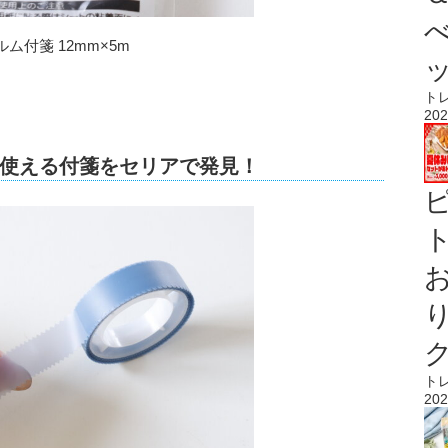
付箋 12mm×5m
ト
202
使える付箋をセリアで発見！
ト
ト
202