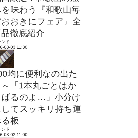
みを味わう『和歌山毎
度おおきにフェア』全
商品徹底紹介
レンド
6-08-03 11:30
100均に便利なの出た
よ～「1本丸ごとはか
さばるのよ…」小分け
にしてスッキリ持ち運
べる板
レンド
6-08-02 11:00