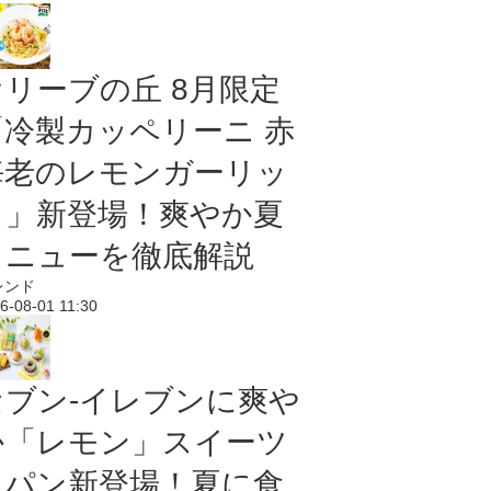
オリーブの丘 8月限定
「冷製カッペリーニ 赤
海老のレモンガーリッ
ク」新登場！爽やか夏
メニューを徹底解説
レンド
6-08-01 11:30
セブン‐イレブンに爽や
か「レモン」スイーツ
＆パン新登場！夏に食