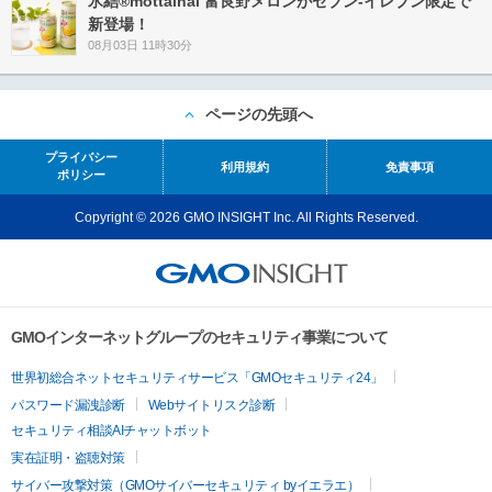
氷結®mottainai 富良野メロンがセブン‐イレブン限定で
新登場！
08月03日 11時30分
ページの先頭へ
プライバシー
利用規約
免責事項
ポリシー
Copyright © 2026 GMO INSIGHT Inc. All Rights Reserved.
GMOインターネットグループのセキュリティ事業について
世界初総合ネットセキュリティサービス「GMOセキュリティ24」
パスワード漏洩診断
Webサイトリスク診断
セキュリティ相談AIチャットボット
実在証明・盗聴対策
サイバー攻撃対策（GMOサイバーセキュリティ byイエラエ）