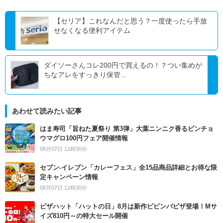
【セリア】これなんだと思う？一度使ったら手放
せなくなる便利アイテム
ダイソーさんコレ200円で買えるの！？つい集めが
ちなアレをすっきり保管...
あわせて読みたい記事
はま寿司「旨ねた夏祭り 第3弾」大葉ニンニク香るビンチョ
ウマグロ100円フェア開催情報
08月07日 11時30分
セブン‐イレブン「カレーフェス」全15品商品詳細とお得な限
定キャンペーン情報
08月07日 11時30分
ピザハット「ハットの日」8月は新作ビビンバピザ登場！Mサ
イズ810円～の特大セール開催