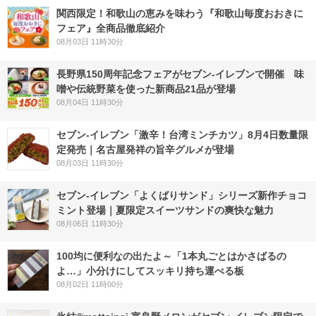
関西限定！和歌山の恵みを味わう『和歌山毎度おおきに
フェア』全商品徹底紹介
08月03日 11時30分
長野県150周年記念フェアがセブン-イレブンで開催 味
噌や伝統野菜を使った新商品21品が登場
08月04日 11時30分
セブン-イレブン「激辛！台湾ミンチカツ」8月4日数量限
定発売｜名古屋発祥の旨辛グルメが登場
08月03日 11時30分
セブン‐イレブン「よくばりサンド」シリーズ新作チョコ
ミント登場｜夏限定スイーツサンドの爽快な魅力
08月06日 11時30分
100均に便利なの出たよ～「1本丸ごとはかさばるの
よ…」小分けにしてスッキリ持ち運べる板
08月02日 11時00分