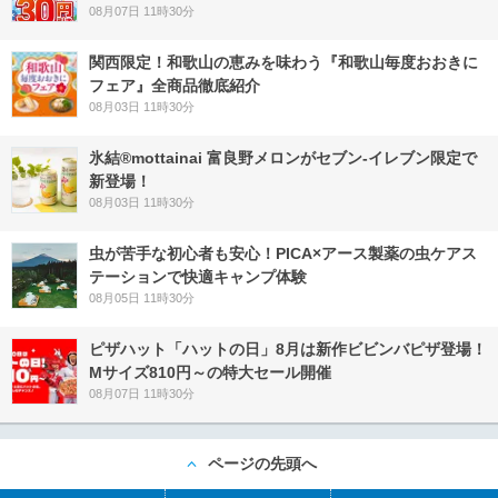
08月07日 11時30分
関西限定！和歌山の恵みを味わう『和歌山毎度おおきに
フェア』全商品徹底紹介
08月03日 11時30分
氷結®mottainai 富良野メロンがセブン‐イレブン限定で
新登場！
08月03日 11時30分
虫が苦手な初心者も安心！PICA×アース製薬の虫ケアス
テーションで快適キャンプ体験
08月05日 11時30分
ピザハット「ハットの日」8月は新作ビビンバピザ登場！
Mサイズ810円～の特大セール開催
08月07日 11時30分
ページの先頭へ