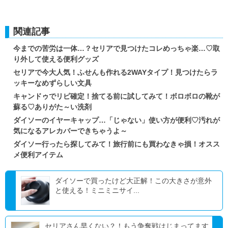
関連記事
今までの苦労は一体…？セリアで見つけたコレめっちゃ楽…♡取
り外して使える便利グッズ
セリアで今大人気！ふせんも作れる2WAYタイプ！見つけたらラ
ッキーなめずらしい文具
キャンドゥでリピ確定！捨てる前に試してみて！ボロボロの靴が
蘇る♡ありがた～い洗剤
ダイソーのイヤーキャップ…「じゃない」使い方が便利♡汚れが
気になるアレカバーできちゃうよ～
ダイソー行ったら探してみて！旅行前にも買わなきゃ損！オスス
メ便利アイテム
ダイソーで買ったけど大正解！この大きさが意外
と使える！ミニミニサイ...
セリアさん早くない？！もう争奪戦はじまってます