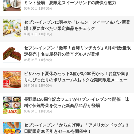
ミント登場｜夏限定スイーツサンドの爽快な魅力
08月06日 11時30分
セブン‐イレブンに爽やか「レモン」スイーツ＆パン新登
場！夏に食べたい限定商品をチェック
08月03日 11時30分
セブン-イレブン「激辛！台湾ミンチカツ」8月4日数量限
定発売｜名古屋発祥の旨辛グルメが登場
08月03日 11時30分
ピザハット夏休みセット3種が3,000円から！お盆や集ま
りにぴったりのボリューム&おトクな期間限定メニュー
08月03日 13時00分
長野県150周年記念フェアがセブン-イレブンで開催 味
噌や伝統野菜を使った新商品21品が登場
08月04日 11時30分
セブン‐イレブン「からあげ棒」「アメリカンドッグ」3
日間限定30円引きセールを開催中！