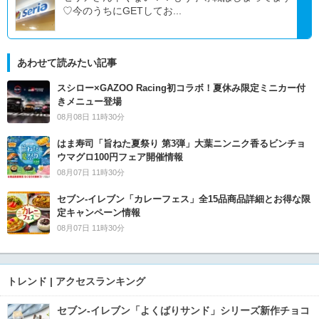
♡今のうちにGETしてお...
あわせて読みたい記事
スシロー×GAZOO Racing初コラボ！夏休み限定ミニカー付
きメニュー登場
08月08日 11時30分
はま寿司「旨ねた夏祭り 第3弾」大葉ニンニク香るビンチョ
ウマグロ100円フェア開催情報
08月07日 11時30分
セブン‐イレブン「カレーフェス」全15品商品詳細とお得な限
定キャンペーン情報
08月07日 11時30分
トレンド | アクセスランキング
セブン‐イレブン「よくばりサンド」シリーズ新作チョコ